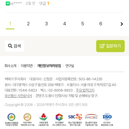
ay****
2일 전
1
1
2
3
4
5
6
검색
질문하기
회사소개
이용약관
개인정보처리방침
연구실
백메가 주식회사
대표이사 : 신정권
사업자등록번호 : 503-86-14235
본사 : 대구광역시 수성구 들안로 258 백메가
서울지사 : 서울 마포구 독막로7길 40
대표전화 : 1544-5823
팩스 : 02-6008-6920
주요 법적고지
유선통신 사전승낙서
콘텐츠 도용시 민/형사상 처벌 및 손해배상 청구.
Copyright © 2008 ~ 2026 백메가 주식회사. 모든 권리 보유.
한
성
사
과
중
중
ISO9001
국
평
랑
기
소
소
품
정
등
의
정
기
벤
질
보
가
열
통
업
처
경