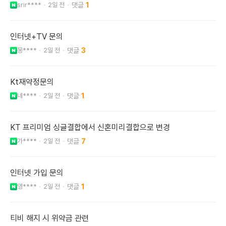
srir****
2일 전
1
인터넷+TV 문의
뭉****
2일 전
3
Kt재약정문의
네****
2일 전
1
KT 프리미엄 싱글결합에서 신혼미리결합으로 변경
가****
2일 전
7
인터넷 가입 문의
영****
2일 전
1
티비 해지 시 위약금 관련