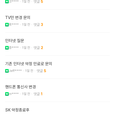
코****
1일 전
5
TV만 변경 문의
뭐****
1일 전
3
인터넷 질문
종****
1일 전
2
기존 인터넷 약정 만료로 문의
Jeff****
1일 전
5
핸드폰 통신사 변경
m****
1일 전
1
SK 약정종료후