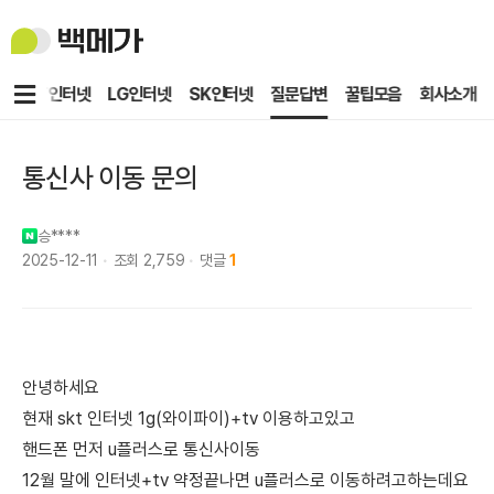
백
메
가
메
KT인터넷
LG인터넷
SK인터넷
질문답변
꿀팁모음
회사소개
뉴
통신사 이동 문의
승****
2025-12-11
조회
2,759
댓글
1
안녕하세요
현재 skt 인터넷 1g(와이파이)+tv 이용하고있고
핸드폰 먼저 u플러스로 통신사이동
12월 말에 인터넷+tv 약정끝나면 u플러스로 이동하려고하는데요