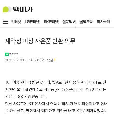
백
메
가
메
KT인터넷
LG인터넷
SK인터넷
질문답변
꿀팁모음
회사소개
뉴
재약정 피싱 사은품 반환 의무
뿌****
2025-12-03
조회
2,802
댓글
1
KT 이용하다 약정 끝났는데, 'SK로 1년 이용하고 다시 KT로 전
환하면 요금 할인해주고 사은품(현금+상품권) 지급하겠다.' 라는
권유로 SK 가입했습니다.
한달 사용후에 KT 본사에서 연락이 와서 재약정 피싱이라고 안내
를 해주셨고, 불안해서 해지하고 위약금 내고 KT로 재가입했습니