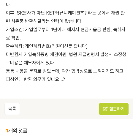
다.
이후 SK본사가 아닌 KET커뮤니케이션즈? 라는 곳에서 채권 관
련 사은품 반환해달라는 연락이 왔습니다.
가입조건: 가입일로부터 1년이내 해지시 현금사음금 반환, 녹취자
료 확인.
환수계좌: 개인계좌번호(직원이신듯 합니다)
미반환시 가입녹취증빙 채권이관, 법원 지급명령서 발생시 소장청
구비용은 채무자에게 있다
등등 내용을 문자로 받았는데, 약간 협박성으로 느껴지기도 하고
피싱인데 반환 의무가 있나요 ..?
목록
질문하기
1
개의 댓글