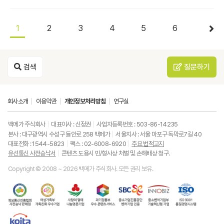
1
2
3
4
5
6
검색
질문하기
회사소개
이용약관
개인정보처리방침
연구실
백메가 주식회사
대표이사 : 신정권
사업자등록번호 : 503-86-14235
본사 : 대구광역시 수성구 들안로 258 백메가
서울지사 : 서울 마포구 독막로7길 40
대표전화 : 1544-5823
팩스 : 02-6008-6920
주요 법적고지
유선통신 사전승낙서
콘텐츠 도용시 민/형사상 처벌 및 손해배상 청구.
Copyright © 2008 ~ 2026 백메가 주식회사. 모든 권리 보유.
한
성
사
과
중
중
ISO9001
국
평
랑
기
소
소
품
정
등
의
정
기
벤
질
보
가
열
통
업
처
경
통
족
매
부
진
기
영
한
신
부
(사
우
흥
업
시
국