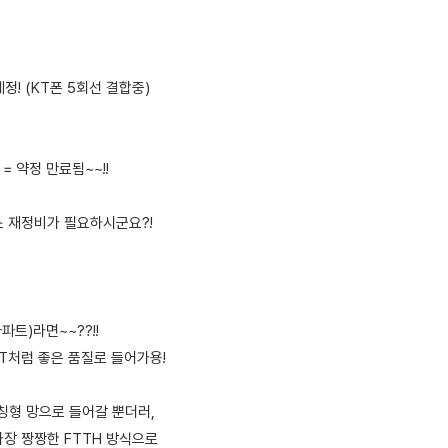
예정! (KT폰 5회선 결합중)
비 = 약정 만료됨~~!!
소 재정비가 필요하시군요?!
트)라면~~??!!
KT처럼 좋은 품질로 들어가용!
칭형 망으로 들어갈 뿐더러,
가장 짱짱한 FTTH 방식으로