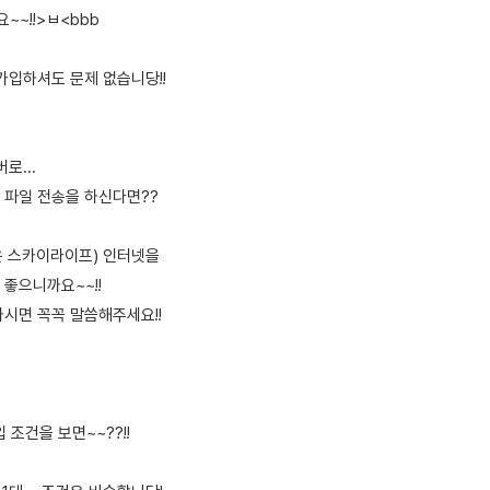
~!!>ㅂ<bbb
 가입하셔도 문제 없습니당!!
로...
 파일 전송을 하신다면??
혹은 스카이라이프) 인터넷을
좋으니까요~~!!
하시면 꼭꼭 말씀해주세요!!
입 조건을 보면~~??!!