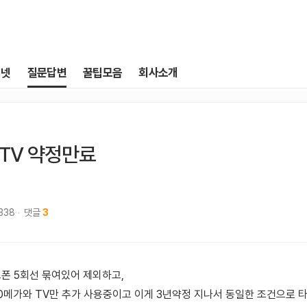
터넷
질문답변
꿀팁모음
회사소개
 TV 약정만료
,338
댓글
3
폰 5회선 묶여있어 제외하고,
00메가와 TV만 추가 사용중이고 이게 3년약정 지나서 동일한 조건으로 