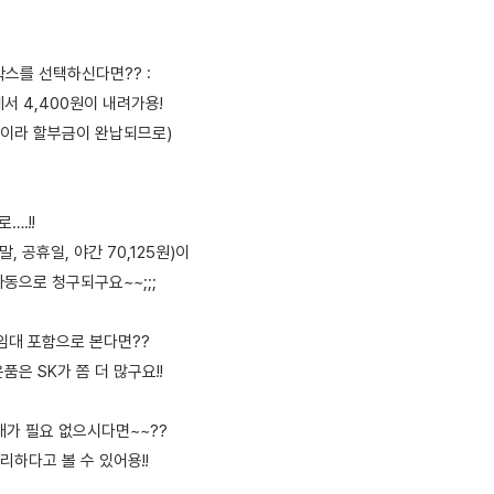
톱박스를 선택하신다면?? :
에서 4,400원이 내려가용!
건이라 할부금이 완납되므로)
….!!
말, 공휴일, 야간 70,125원)이
동으로 청구되구요~~;;;
대 임대 포함으로 본다면??
품은 SK가 쫌 더 많구요!!
대가 필요 없으시다면~~??
유리하다고 볼 수 있어용!!