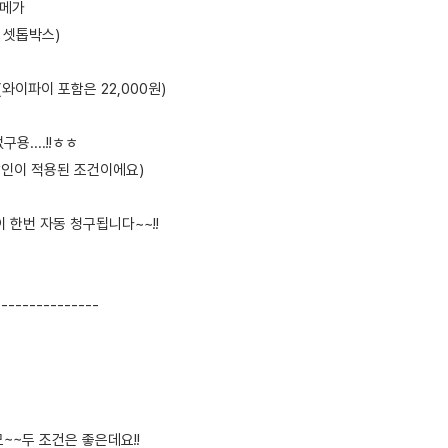
0메가
 셋톱박스)
 (와이파이 포함은 22,000원)
용....!!ㅎㅎ
할인이 적용된 조건이에요)
이 한번 자동 청구됩니다~~!!
---------------
~~두 조건은 좋은데요!!