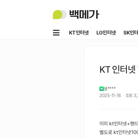
백
메
가
메
KT인터넷
LG인터넷
SK인
뉴
KT 인터넷
룰****
2025-11-18
조회
3
이미 kt인터넷+핸드
별도로 kt인터넷1