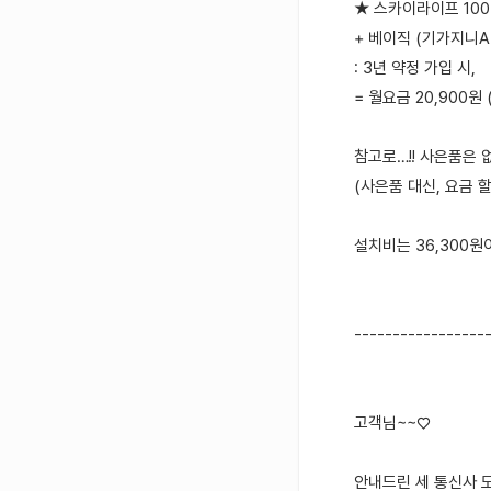
★ 스카이라이프 10
+ 베이직 (기가지니A
: 3년 약정 가입 시,
= 월요금 20,900원
참고로…!! 사은품은 없구
(사은품 대신, 요금 
설치비는 36,300원
-----------------
고객님~~♡
안내드린 세 통신사 모