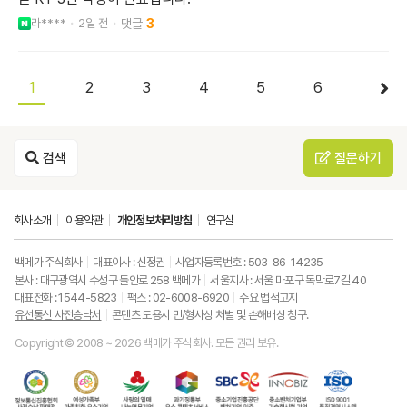
라****
2일 전
3
1
2
3
4
5
6
검색
질문하기
회사소개
이용약관
개인정보처리방침
연구실
백메가 주식회사
대표이사 : 신정권
사업자등록번호 : 503-86-14235
본사 : 대구광역시 수성구 들안로 258 백메가
서울지사 : 서울 마포구 독막로7길 40
대표전화 : 1544-5823
팩스 : 02-6008-6920
주요 법적고지
유선통신 사전승낙서
콘텐츠 도용시 민/형사상 처벌 및 손해배상 청구.
Copyright © 2008 ~ 2026 백메가 주식회사. 모든 권리 보유.
한
성
사
과
중
중
ISO9001
국
평
랑
기
소
소
품
정
등
의
정
기
벤
질