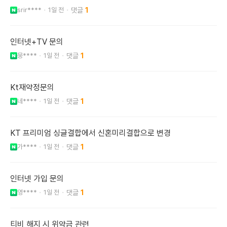
srir****
1일 전
1
인터넷+TV 문의
뭉****
1일 전
1
Kt재약정문의
네****
1일 전
1
KT 프리미엄 싱글결합에서 신혼미리결합으로 변경
가****
1일 전
1
인터넷 가입 문의
영****
1일 전
1
티비 해지 시 위약금 관련