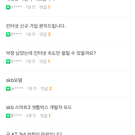
m****
1일 전
1
인터넷 신규 가입 문의드립니다.
원****
1일 전
3
약정 남았는데 인터넷 속도만 올릴 수 있을까요?
로****
1일 전
1
skb모뎀
gk****
1일 전
2
skb 스마트3 셋톱박스 개발자 모드
쫄****
2일 전
1
곧 KT 3년 약정이 만료입니다.