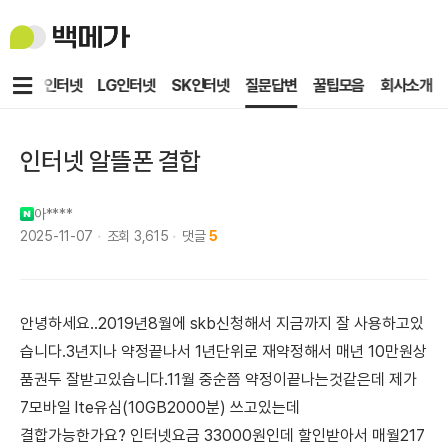
백
메
가
메
KT인터넷
LG인터넷
SK인터넷
질문답변
꿀팁모음
회사소개
뉴
인터넷 알뜰폰 결합
아****
2025-11-07
조회
3,615
댓글
5
안녕하세요..2019년8월에 skb신청해서 지금까지 잘 사용하고있
습니다.3년지나 약정끝나서 1년단위로 재약정해서 매년 10만원상
품권두 잘받고있습니다.11월 중순쯤 약정이끝나는것같은데 제가
7모바일 lte유심(10GB2000분) 쓰고있는데
결합가능한가요? 인터넷요금 33000원인데 할인받아서 매월217