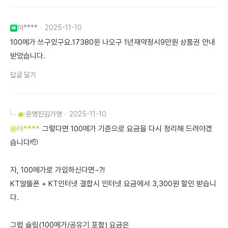
아****
2025-11-10
100메가 쓰구있구요.17380윈 나오구 1년재약정시9만원 상품권 안내
받았습니다.
답글 달기
운영진
김가영
2025-11-10
@아****
그렇다면 100메가 기준으로 요금을 다시 정리해 드려야겠
습니다🫡
자, 100메가로 가입하신다면~?!
KT알뜰폰 + KT인터넷 결합시 인터넷 요금에서 3,300원 할인 받습니
다.
그럼 슬림(100메가/공유기 포함) 요금은