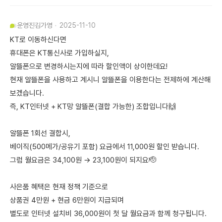
운영진
김가영
2025-11-10
KT로 이동하신다면
휴대폰은 KT통신사로 가입하실지,
알뜰폰으로 변경하시는지에 따라 할인액이 상이한데요!
현재 알뜰폰을 사용하고 계시니 알뜰폰을 이용한다는 전제하에 계산해
보겠습니다.
즉, KT인터넷 + KT망 알뜰폰(결합 가능한) 조합입니다🙌
알뜰폰 1회선 결합시,
베이직(500메가/공유기 포함) 요금에서 11,000원 할인 받습니다.
그럼 월요금은 34,100원 → 23,100원이 되지요🫡
사은품 혜택은 현재 정책 기준으로
상품권 4만원 + 현금 6만원이 지급되며
별도로 인터넷 설치비 36,000원이 첫 달 월요금과 함께 청구됩니다.