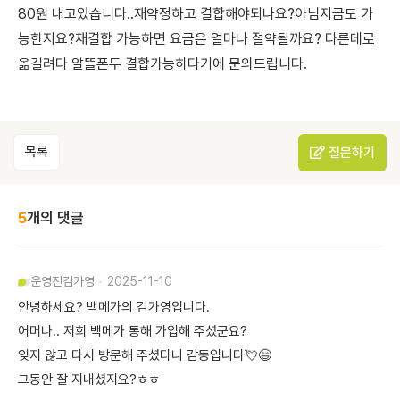
80원 내고있습니다..재약정하고 결합해야되나요?아님지금도 가
능한지요?재결합 가능하면 요금은 얼마나 절약될까요? 다른데로
옮길려다 알뜰폰두 결합가능하다기에 문의드립니다.
목록
질문하기
5
개의 댓글
운영진
김가영
2025-11-10
안녕하세요? 백메가의 김가영입니다.
어머나.. 저희 백메가 통해 가입해 주셨군요?
잊지 않고 다시 방문해 주셨다니 감동입니다💘😄
그동안 잘 지내셨지요?ㅎㅎ