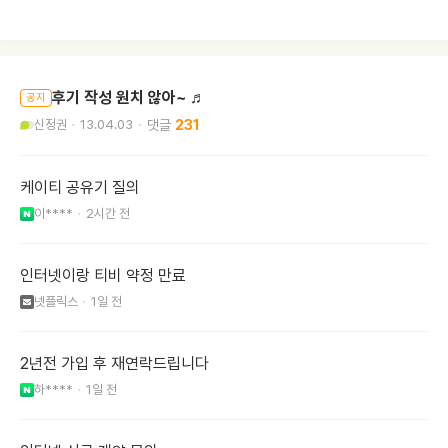
후기 작성 원치 않아~ ♬
공지
신정권
13.04.03
231
케이티 공유기 질의
이****
2시간 전
인터넷이랑 티비 약정 만료
넷플릭스
1일 전
2년전 가입 후 재연락드립니다
하****
1일 전