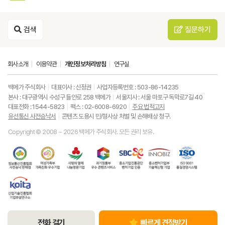
검색
질문하기
회사소개
이용약관
개인정보처리방침
연구실
백메가 주식회사
대표이사 : 신정권
사업자등록번호 : 503-86-14235
본사 : 대구광역시 수성구 들안로 258 백메가
서울지사 : 서울 마포구 독막로7길 40
대표전화 : 1544-5823
팩스 : 02-6008-6920
주요 법적고지
유선통신 사전승낙서
콘텐츠 도용시 민/형사상 처벌 및 손해배상 청구.
Copyright © 2008 ~ 2026 백메가 주식회사. 모든 권리 보유.
한
성
사
과
중
중
ISO9001
국
평
랑
기
소
소
품
정
등
의
정
기
벤
질
보
가
열
통
업
처
경
통
족
매
부
진
기
영
한
신
부
(사
우
흥
업
시
국
진
가
회
수
공
부
스
산
흥
족
복
콘
단
기
템
업
협
친
지
텐
벤
술
기
회
화
공
츠
처
혁
술
유
우
동
서
기
신
진
선
수
모
비
업
형
전화 걸기
빠르게 견적받기