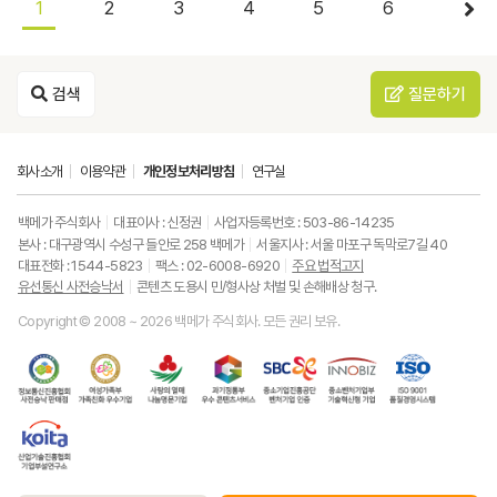
1
2
3
4
5
6
검색
질문하기
회사소개
이용약관
개인정보처리방침
연구실
백메가 주식회사
대표이사 : 신정권
사업자등록번호 : 503-86-14235
본사 : 대구광역시 수성구 들안로 258 백메가
서울지사 : 서울 마포구 독막로7길 40
대표전화 : 1544-5823
팩스 : 02-6008-6920
주요 법적고지
유선통신 사전승낙서
콘텐츠 도용시 민/형사상 처벌 및 손해배상 청구.
Copyright © 2008 ~ 2026 백메가 주식회사. 모든 권리 보유.
한
성
사
과
중
중
ISO9001
국
평
랑
기
소
소
품
정
등
의
정
기
벤
질
보
가
열
통
업
처
경
통
족
매
부
진
기
영
한
신
부
(사
우
흥
업
시
국
진
가
회
수
공
부
스
산
흥
족
복
콘
단
기
템
업
협
친
지
텐
벤
술
기
회
화
공
츠
처
혁