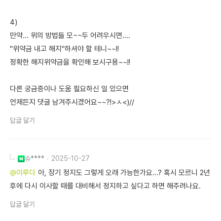
4)
만약... 위의 방법들 모~~두 어려우시면....
"위약금 내고 해지"하셔야 할 테니~~!!
정확한 해지위약금을 확인해 보시구용~~!!
다른 궁금증이나 도움 필요하신 일 있으면
언제든지 댓글 남겨주시겠어요~~?!>ㅅ<)//
답글 달기
슈****
2025-10-27
@이루다
아, 장기 정지도 그렇게 오래 가능한가요...? 혹시 모르니 2년
후에 다시 이사할 때를 대비해서 정지하고 싶다고 하면 해주려나요.
답글 달기