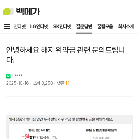
백
메
가
메
KT인터넷
LG인터넷
SK인터넷
질문답변
꿀팁모음
회사소개
뉴
안녕하세요 해지 위약금 관련 문의드립니
다.
슈****
2025-10-16
조회
3,250
댓글
11