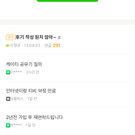
후기 작성 원치 않아~ ♬
공지
신정권
13.04.03
231
케이티 공유기 질의
이****
2시간 전
인터넷이랑 티비 약정 만료
넷플릭스
1일 전
2년전 가입 후 재연락드립니다
하****
1일 전