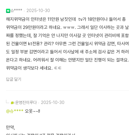
슈****
2025-10-30
해지위약금이 인터넷은 11만원 남짓인데 tv가 18만원이나 들어서 총
위약금이 29만원이라고 하네요. ㅠㅠㅠ. 그래서 일단 이사하는 곳과 날
짜를 정했는데, 잘 기억은 안 나지만 이사갈 곳 인터넷이 관리비에 포함
된 건물이면 kt전용? 관리? 아무튼 그런 건물일시 위약금 감면, 타사여
도 일정 부분 감면이라고 들어서 이사날에 새 주소에 검사 같은 거 하러
온다고 하네요. 어려워서 잘 이해는 안됐지만 일단 진행이 되는 걸까요.
위약금이 생각보다 세네요. ㄷㄷ
답글 달기
운영진
이루다
2025-10-30
@슈****
오옷~~!!
만약,