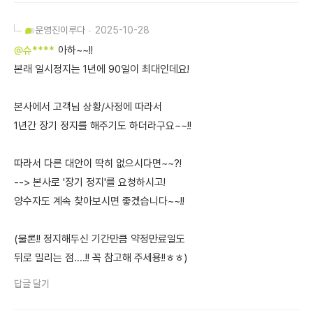
운영진
이루다
2025-10-28
@슈****
아하~~!!
본래 일시정지는 1년에 90일이 최대인데요!
본사에서 고객님 상황/사정에 따라서
1년간 장기 정지를 해주기도 하더라구요~~!!
따라서 다른 대안이 딱히 없으시다면~~?!
--> 본사로 '장기 정지'를 요청하시고!
양수자도 계속 찾아보시면 좋겠습니다~~!!
(물론!! 정지해두신 기간만큼 약정만료일도
뒤로 밀리는 점....!! 꼭 참고해 주세용!!ㅎㅎ)
답글 달기