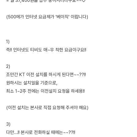
= 월 37,400원을 납부 중이시더라구요~~♡
(500메가 인터넷 요금제가 '베이직' 이랍니다)
1)
즉!! 인터넷도 티비도 매~우 착한 요금이구요!!
2)
조만간 KT 이전 설치를 하시게 된다면~~??!!
원하시는 설치일을 기준으로,
최소 1~2주 전에는 이전설치 요청을 하세용!!
(이전 설치는 본사로 직접 요청해 주셔야 해요)
3)
다만...!! 본사로 전화하실 때에는~~??!!