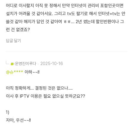
어디로 이사할지 아직 못 정해서 만약 인터넷이 관리비 포함인곳이면
설치가 어려울 것 같아서요. 그리고 tv도 팔기로 해서 인터넷+tv는 안
쓸것 같아 해지가 답인 것 같아여 ㅎㅎ... 2년 썼는데 할인반환이나 그
런 건 없겠죠?
답글 달기
운영진
이루다
2025-10-16
@슈****
아하~~!!
아직 정확하게... 결정된 것은 없으나….
이사 후 IPTV 이용은 필요 없으실 듯하군요??
1)
자아, 우선~~!!