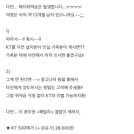
다만... 해지위약금은 발생합니다...ㅠㅠㅠㅠ
약정은 아직 약 13개월 남아 있으니까요~~;;;
1)
따라서~~!! 혹시~~!!
KT를 이전 설치받아 쓰실 가족분이 계시면??
가족분 댁에 이전해서 마저 쓰시면 좋겠구요!!
2)
그게 안 된다면 --> 중고나라 등을 통해서
타인에게 양도하시는 방법도 고려해 주세용!!
그럼 위약금 걱정 없이 KT와 이별 가능하지용!
다만... 이 경우엔 <패밀리> 결합이 깨져서,
★ KT 500메가 (+ 공유기) 28,600원