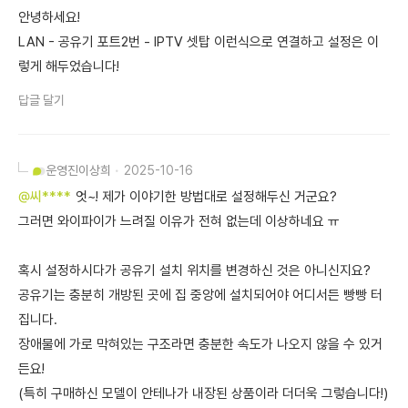
안녕하세요!
LAN - 공유기 포트2번 - IPTV 셋탑 이런식으로 연결하고 설정은 이
렇게 해두었습니다!
답글 달기
운영진
이상희
2025-10-16
@씨****
엇~! 제가 이야기한 방법대로 설정해두신 거군요?
그러면 와이파이가 느려질 이유가 전혀 없는데 이상하네요 ㅠ
혹시 설정하시다가 공유기 설치 위치를 변경하신 것은 아니신지요?
공유기는 충분히 개방된 곳에 집 중앙에 설치되어야 어디서든 빵빵 터
집니다.
장애물에 가로 막혀있는 구조라면 충분한 속도가 나오지 않을 수 있거
든요!
(특히 구매하신 모델이 안테나가 내장된 상품이라 더더욱 그렇습니다!)