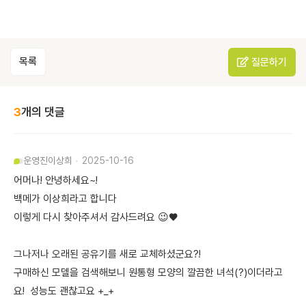
목록
질문하기
3
개의 댓글
운영진
이상희
2025-10-16
어머나! 안녕하세요~!
백메가 이상희라고 합니다
이렇게 다시 찾아주셔서 감사드려요 😉♥️
그나저나 오래된 공유기를 새로 교체하셨군요?!
구매하신 모델을 검색해보니 원통형 모양의 깔끔한 녀석(?)이더라고
요! 성능도 괜찮고요 +_+