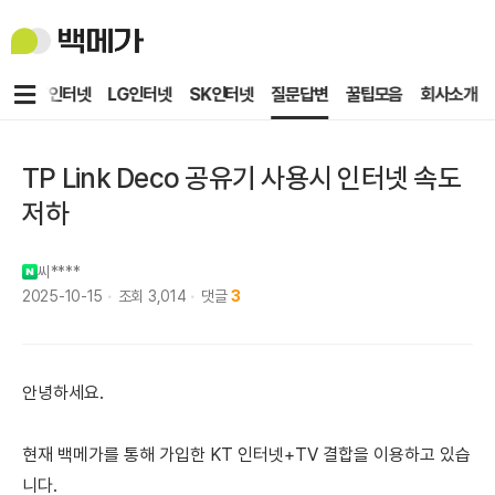
백
메
가
메
KT인터넷
LG인터넷
SK인터넷
질문답변
꿀팁모음
회사소개
뉴
TP Link Deco 공유기 사용시 인터넷 속도
저하
씨****
2025-10-15
조회
3,014
댓글
3
안녕하세요.
현재 백메가를 통해 가입한 KT 인터넷+TV 결합을 이용하고 있습
니다.