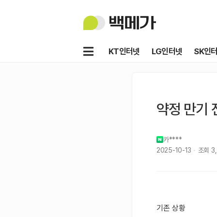
백
메
가
메
KT인터넷
LG인터넷
SK인
뉴
약정 만기 전
카****
2025-10-13
조회
3
기존 상황