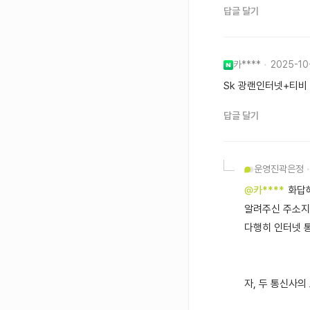
답글 달기
카****
2025-10
Sk 광랜인터넷+티비
답글 달기
운영진
곽은정
@카****
화답
알려주신 주소지라
다행히 인터넷 
자, 두 통신사의