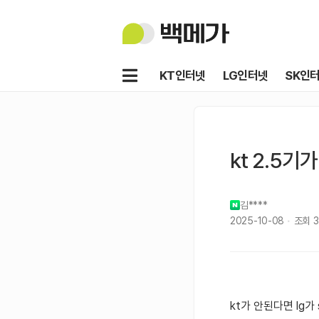
백
메
가
메
KT인터넷
LG인터넷
SK인
뉴
kt 2.5
김****
2025-10-08
조회
3
kt가 안된다면 lg