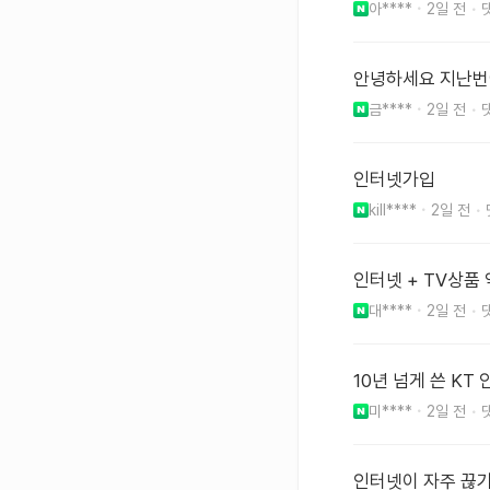
아****
2일 전
안녕하세요 지난번
금****
2일 전
인터넷가입
kill****
2일 전
인터넷 + TV상
대****
2일 전
10년 넘게 쓴 K
미****
2일 전
인터넷이 자주 끊기