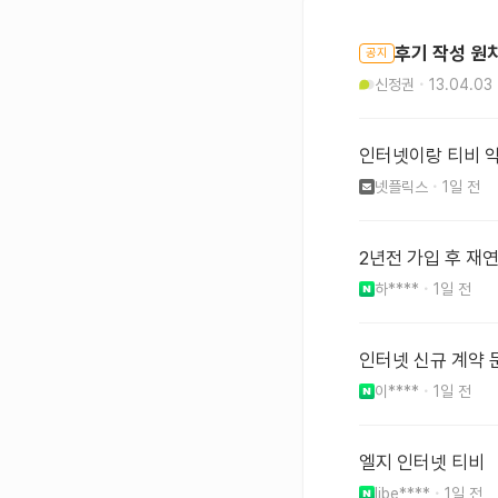
후기 작성 원
공지
신정권
13.04.03
인터넷이랑 티비 
넷플릭스
1일 전
2년전 가입 후 
하****
1일 전
인터넷 신규 계약 
이****
1일 전
엘지 인터넷 티비
libe****
1일 전