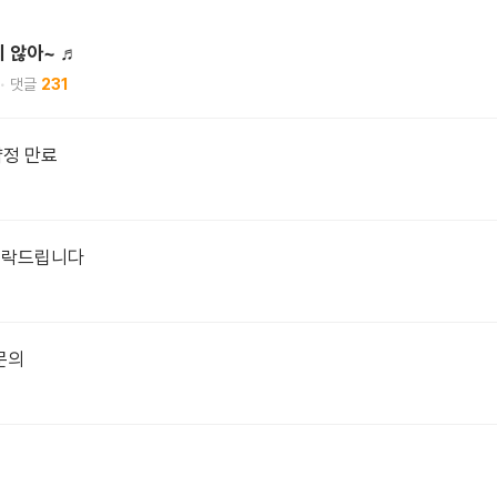
치 않아~ ♬
231
약정 만료
재연락드립니다
문의