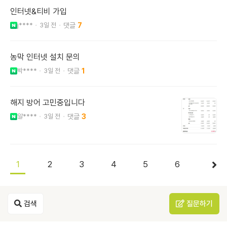
인터넷&티비 가입
j****
3일 전
7
농막 인터넷 설치 문의
박****
3일 전
1
해지 방어 고민중입니다
알****
3일 전
3
1
2
3
4
5
6
검색
질문하기