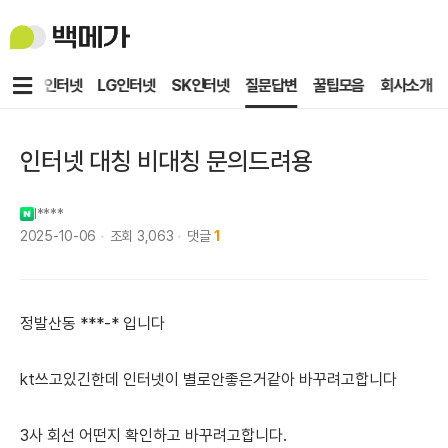
백
메
가
메
KT인터넷
LG인터넷
SK인터넷
질문답변
꿀팁모음
회사소개
뉴
인터넷 대칭 비대칭 문의드려용
l****
2025-10-06
조회
3,063
댓글
1
정발산동 ***-* 입니다
kt쓰고있긴한데 인터넷이 별로안좋은거같아 바꾸려고합니다
3사 회선 어떤지 확인하고 바꾸려고합니다.