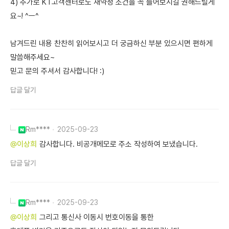
4) 추가로 KT고객센터로도 재약정 조건을 꼭 들어보시길 권해드릴게
요~! ^ㅡ^
남겨드린 내용 찬찬히 읽어보시고 더 궁금하신 부분 있으시면 편하게
말씀해주세요~
믿고 문의 주셔서 감사합니다! :)
답글 달기
Rm****
2025-09-23
@이상희
감사합니다. 비공개메모로 주소 작성하여 보냈습니다.
답글 달기
Rm****
2025-09-23
@이상희
그리고 통신사 이동시 번호이동을 통한