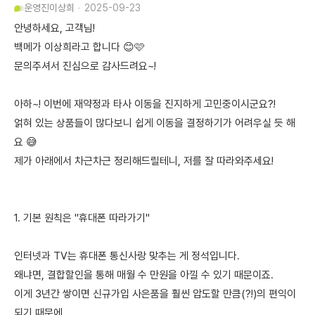
운영진
이상희
2025-09-23
안녕하세요, 고객님!
백메가 이상희라고 합니다 😊🩷
문의주셔서 진심으로 감사드려요~!
아하~! 이번에 재약정과 타사 이동을 진지하게 고민중이시군요?!
얽혀 있는 상품들이 많다보니 쉽게 이동을 결정하기가 어려우실 듯 해
요 😅
제가 아래에서 차근차근 정리해드릴테니, 저를 잘 따라와주세요!
1. 기본 원칙은 "휴대폰 따라가기"
인터넷과 TV는 휴대폰 통신사랑 맞추는 게 정석입니다.
왜냐면, 결합할인을 통해 매월 수 만원을 아낄 수 있기 때문이죠.
이게 3년간 쌓이면 신규가입 사은품을 훨씬 압도할 만큼(?!)의 편익이
되기 때문에,