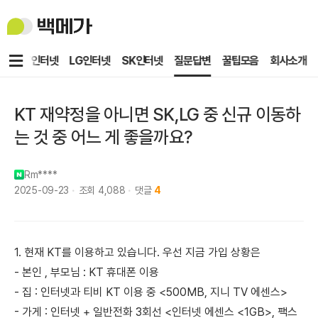
백
메
가
메
KT인터넷
LG인터넷
SK인터넷
질문답변
꿀팁모음
회사소개
뉴
KT 재약정을 아니면 SK,LG 중 신규 이동하
는 것 중 어느 게 좋을까요?
Rm****
2025-09-23
조회
4,088
댓글
4
1. 현재 KT를 이용하고 있습니다. 우선 지금 가입 상황은
- 본인 , 부모님 : KT 휴대폰 이용
- 집 : 인터넷과 티비 KT 이용 중 <500MB, 지니 TV 에센스>
- 가게 : 인터넷 + 일반전화 3회선 <인터넷 에센스 <1GB>, 팩스