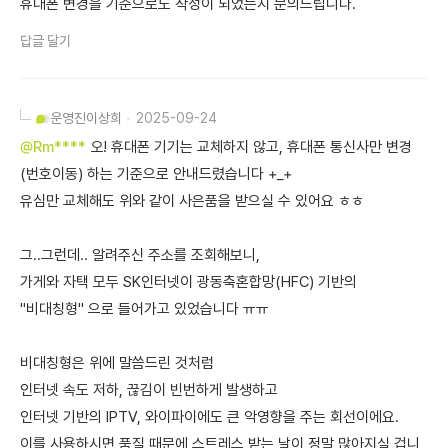
휴대폰 변경을 기준으로도 작성이 되었는지 문의드립니다.
답글 달기
운영진
이상희
2025-09-24
@Rm****
오! 휴대폰 기기는 교체하지 않고, 휴대폰 통신사만 변경
(번호이동) 하는 기준으로 안내드렸습니다 +_+
유심만 교체해도 위와 같이 사은품을 받으실 수 있어요 ㅎㅎ
그..그런데.. 알려주신 주소를 조회해보니,
가게와 자택 모두 SK인터넷이 광동축혼합망(HFC) 기반의
"비대칭형" 으로 들어가고 있었습니다 ㅠㅠ
비대칭형은 위에 말씀드린 것처럼
인터넷 속도 저하, 끊김이 빈번하게 발생하고
인터넷 기반의 IPTV, 와이파이에도 큰 악영향을 주는 회선이에요.
이를 사용하시면 품질 때문에 스트레스 받는 날이 정말 많아지실 겁니