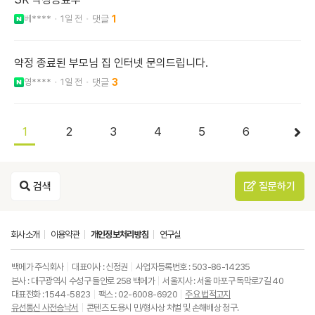
베****
1일 전
1
약정 종료된 부모님 집 인터넷 문의드립니다.
영****
1일 전
3
1
2
3
4
5
6
검색
질문하기
회사소개
이용약관
개인정보처리방침
연구실
백메가 주식회사
대표이사 : 신정권
사업자등록번호 : 503-86-14235
본사 : 대구광역시 수성구 들안로 258 백메가
서울지사 : 서울 마포구 독막로7길 40
대표전화 : 1544-5823
팩스 : 02-6008-6920
주요 법적고지
유선통신 사전승낙서
콘텐츠 도용시 민/형사상 처벌 및 손해배상 청구.