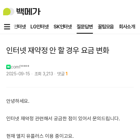
백
메
가
메
KT인터넷
LG인터넷
SK인터넷
질문답변
꿀팁모음
회사소개
뉴
인터넷 재약정 안 할 경우 요금 변화
comf****
2025-09-15
조회
3,213
댓글
1
안녕하세요.
인터넷 재약정 관련해서 궁금한 점이 있어서 문의드립니다.
현재 엘지 유플러스 이용 중이고요.