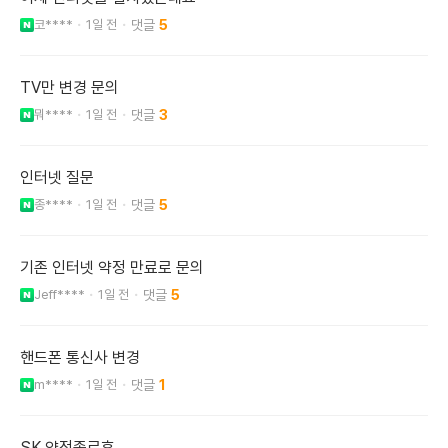
코****
1일 전
5
TV만 변경 문의
뭐****
1일 전
3
인터넷 질문
종****
1일 전
5
기존 인터넷 약정 만료로 문의
Jeff****
1일 전
5
핸드폰 통신사 변경
m****
1일 전
1
SK 약정종료후