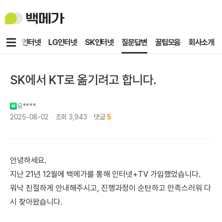
백
메
가
메
KT인터넷
LG인터넷
SK인터넷
질문답변
꿀팁모음
회사소개
뉴
SK에서 KT로 옮기려고 합니다.
유****
2025-08-02
조회
3,943
댓글
5
안녕하세요.
지난 21년 12월에 백메가를 통해 인터넷+TV 가입했었습니다.
워낙 친절하게 안내해주시고, 진행과정이 순탄하고 만족스러워 다
시 찾아왔습니다.