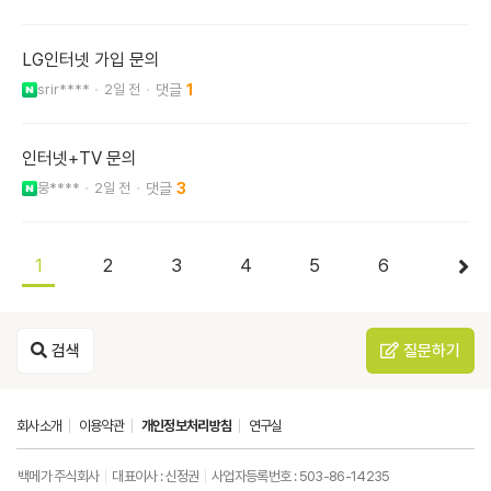
LG인터넷 가입 문의
srir****
2일 전
1
인터넷+TV 문의
뭉****
2일 전
3
1
2
3
4
5
6
검색
질문하기
회사소개
이용약관
개인정보처리방침
연구실
백메가 주식회사
대표이사 : 신정권
사업자등록번호 : 503-86-14235