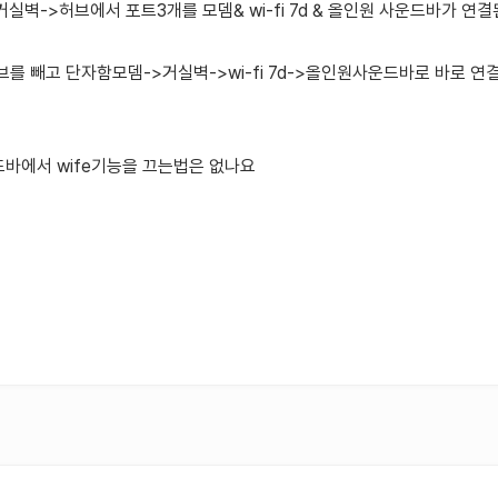
실벽->허브에서 포트3개를 모뎀& wi-fi 7d & 올인원 사운드바가 연
를 빼고 단자함모뎀->거실벽->wi-fi 7d->올인원사운드바로 바로 
바에서 wife기능을 끄는법은 없나요