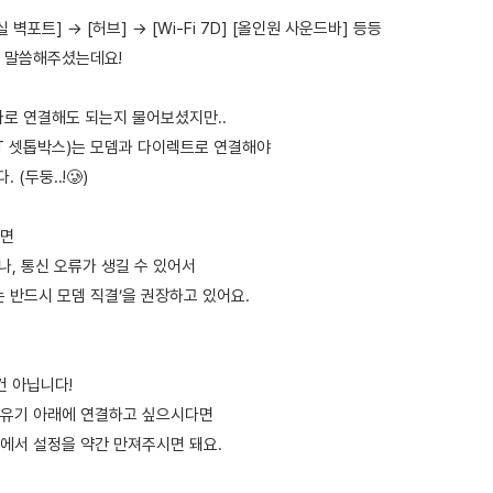
 벽포트] → [허브] → [Wi-Fi 7D] [올인원 사운드바] 등등
 말씀해주셨는데요!
바로 연결해도 되는지 물어보셨지만..
T 셋톱박스)는 모뎀과 다이렉트로 연결해야
(두둥..!🥲)
하면
나, 통신 오류가 생길 수 있어서
 반드시 모뎀 직결’을 권장하고 있어요.
건 아닙니다!
공유기 아래에 연결하고 싶으시다면
에서 설정을 약간 만져주시면 돼요.