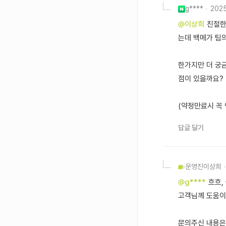
g****
202
@이상희
친절한
는데 백메가 팀
한가지만 더 궁
점이 있을까요?
(약정만료시 꼭 
답글 달기
운영진
이상희
@g****
흐흐,
고객님께 도움이 
문의주신 내용은