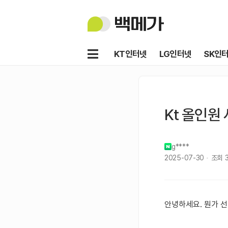
백
메
가
메
KT인터넷
LG인터넷
SK인
뉴
Kt 올인원 
g****
2025-07-30
조회
안녕하세요. 뭔가 