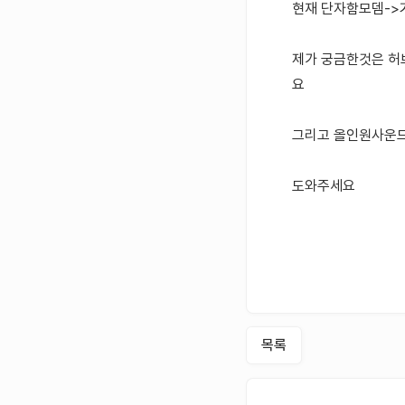
현재 단자함모뎀->거
제가 궁금한것은 허브
요
그리고 올인원사운드
도와주세요
목록