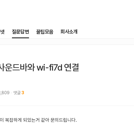
터넷
질문답변
꿀팁모음
회사소개
사운드바와 wi-fi7d 연결
3,809
댓글
3
선이 복잡하게 되있는거 같아 문의드립니다.