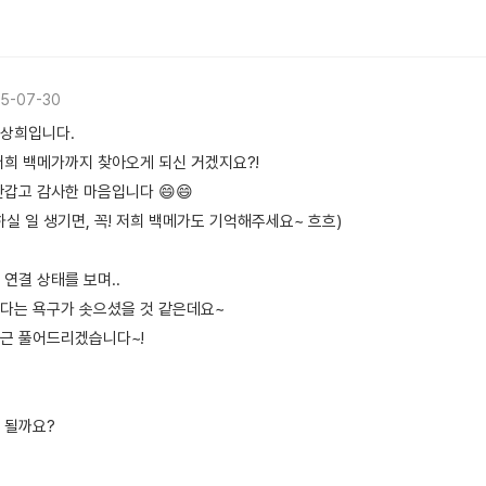
5-07-30
이상희입니다.
저희 백메가까지 찾아오게 되신 거겠지요?!
반갑고 감사한 마음입니다 😄😄
실 일 생기면, 꼭! 저희 백메가도 기억해주세요~ 흐흐)
연결 상태를 보며..
다는 욕구가 솟으셨을 것 같은데요~
근 풀어드리겠습니다~!
도 될까요?