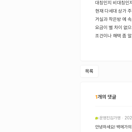
대칭인지 비대칭인지
현재 다세대 상가 주
거실과 작은방 에 속
요금이 별 차이 없으
조건이나 해택 좀 
목록
1
개의 댓글
운영진
김가영
202
안녕하세요! 백메가의