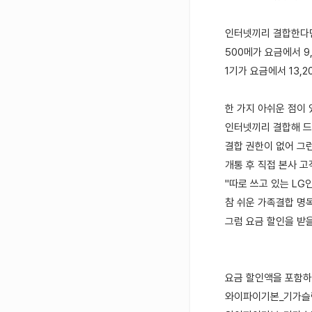
인터넷끼리 결합한다면
500메가 요금에서 9,
1기가 요금에서 13,2
한 가지 아쉬운 점이
인터넷끼리 결합해 
결합 권한이 없어 그
개통 후 직접 본사 
"따로 쓰고 있는 L
참 쉬운 가족결합 명
그럼 요금 할인을 받
요금 할인액을 포함하
와이파이기본_기가슬림안