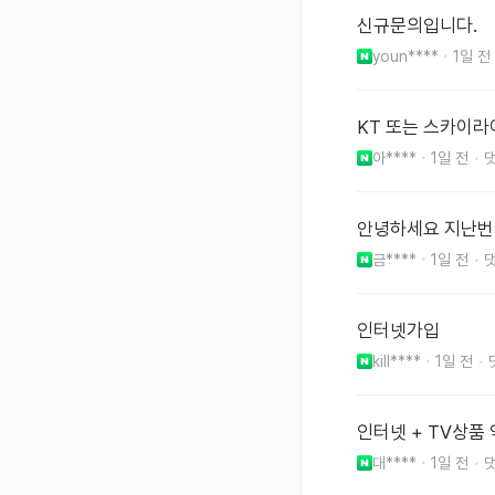
신규문의입니다.
youn****
1일 전
KT 또는 스카이라
아****
1일 전
안녕하세요 지난번
금****
1일 전
인터넷가입
kill****
1일 전
인터넷 + TV상
대****
1일 전