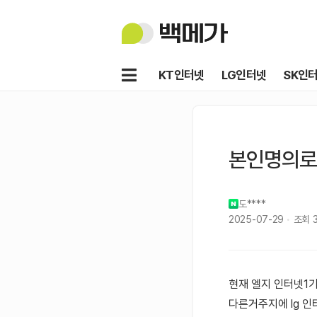
백
메
가
메
KT인터넷
LG인터넷
SK인
뉴
본인명의로
도****
2025-07-29
조회
현재 엘지 인터넷1기가
다른거주지에 lg 인