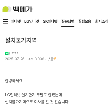
백
메
가
메
KT인터넷
LG인터넷
SK인터넷
질문답변
꿀팁모음
회사소개
뉴
설치불가지역
안****
2025-07-26
조회
3,006
댓글
5
안녕하세요
LG인터넷 설치한지 두달도 안됐는데
설치불가지역으로 이사를 갈 것 같습니다.