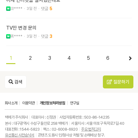
어제 인터넷을 설치했는데요
코****
3일 전
5
TV만 변경 문의
뭐****
3일 전
3
1
2
3
4
5
6
검색
질문하기
회사소개
이용약관
개인정보처리방침
연구실
백메가 주식회사
대표이사 : 신정권
사업자등록번호 : 503-86-14235
본사 : 대구광역시 수성구 들안로 258 백메가
서울지사 : 서울 마포구 독막로7길 40
대표전화 : 1544-5823
팩스 : 02-6008-6920
주요 법적고지
유선통신 사전승낙서
콘텐츠 도용시 민/형사상 처벌 및 손해배상 청구.