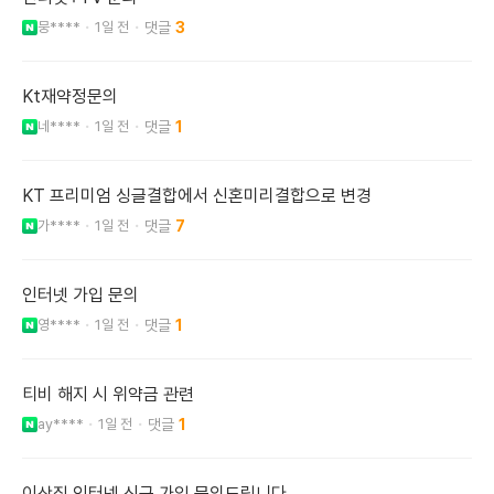
뭉****
1일 전
3
Kt재약정문의
네****
1일 전
1
KT 프리미엄 싱글결합에서 신혼미리결합으로 변경
가****
1일 전
7
인터넷 가입 문의
영****
1일 전
1
티비 해지 시 위약금 관련
ay****
1일 전
1
이삿집 인터넷 신규 가입 문의드립니다