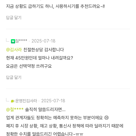
지금 상황도 급하기도 하니, 사용하시기를 추천드려요~!!
답글 달기
철****
2025-07-18
@김사라
친절한상담 감사합니다
현재 45만원인데 얼마나 내려갈까요?
요금은 선택약정 쓰려구요
답글 달기
운영진
김사라
2025-07-18
@철****
솔직히 말씀드리자면...
업계 관계자들도 정확히는 예측하지 못하는 부분이에요 😢
폐지 후 시장 상황, 재고 상황, 통신사 정책에 따라 달라지기 때문에
정확한 수치를 말씀드리긴 어렵습니다~ㅠㅠ