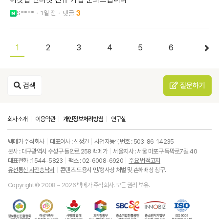
S****
1일 전
3
1
2
3
4
5
6
검색
질문하기
회사소개
이용약관
개인정보처리방침
연구실
백메가 주식회사
대표이사 : 신정권
사업자등록번호 : 503-86-14235
본사 : 대구광역시 수성구 들안로 258 백메가
서울지사 : 서울 마포구 독막로7길 40
대표전화 : 1544-5823
팩스 : 02-6008-6920
주요 법적고지
유선통신 사전승낙서
콘텐츠 도용시 민/형사상 처벌 및 손해배상 청구.
Copyright © 2008 ~ 2026 백메가 주식회사. 모든 권리 보유.
한
성
사
과
중
중
ISO9001
국
평
랑
기
소
소
품
정
등
의
정
기
벤
질