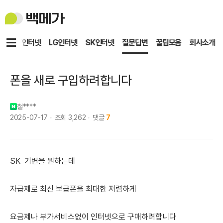
백
메
가
메
KT인터넷
LG인터넷
SK인터넷
질문답변
꿀팁모음
회사소개
뉴
폰을 새로 구입하려합니다
철****
2025-07-17
조회
3,262
댓글
7
SK 기변을 원하는데
자급제로 최신 보급폰을 최대한 저렴하게
요금제나 부가서비스없이 인터넷으로 구매하려합니다