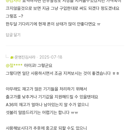
@김사라
요약하자면 한두달정도 시장을 지켜볼수있겠지만 가격폭이
크지않을것으로 보면 지금 그냥 구입한대로 써도 되겠다 정도겠네요
그렇죠 ~?
한두달 기다리기에 현재 폰이 상태가 많이 안좋다면요 ㅠ
답글 달기
운영진
김사라
2025-07-18
@철****
아이코! 그렇군요
그렇다면 일단 사용하시면서 조금 지켜보시는 것이 좋겠습니다 ㅎㅎ
아무래도 재고가 많은 기기들을 처리하기 위해서
출고가를 낮추거나 기기값을 지원해드릴 수 있을텐데요
A36의 재고가 얼마나 남아있는지 알 수가 없으니
섯불리 말씀드리기는 어렵기는 합니다 ㅠㅠ
사용해보시다가 추후에 중고로 되팔 수도 있으니