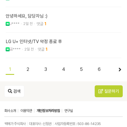
안녕하세요, 담당자님 :)
J****
2일 전
1
LG U+ 인터넷/TV 약정 종료 후
곰****
2일 전
1
1
2
3
4
5
6
검색
질문하기
회사소개
이용약관
개인정보처리방침
연구실
백메가 주식회사
대표이사 : 신정권
사업자등록번호 : 503-86-14235