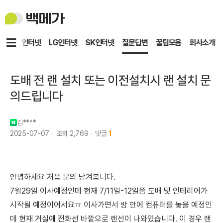
백
메
가
메
KT인터넷
LG인터넷
SK인터넷
질문답변
꿀팁모음
회사소개
뉴
도배 전 랜 설치 또는 이전설치시 랜 설치 문
의드립니다
김****
2025-07-07
조회
2,769
댓글
1
안녕하세요 처음 문의 남겨봅니다.
7월29일 이사예정인데 현재 7/11일-12일쯤 도배 및 인테리어가
시작될 예정이어서요ㅠ 이사가면서 방 안에 컴퓨터를 놓을 예정인
데 현재 거실에 전화선 바깥으로 랜선이 나와있습니다. 이 경우 랜