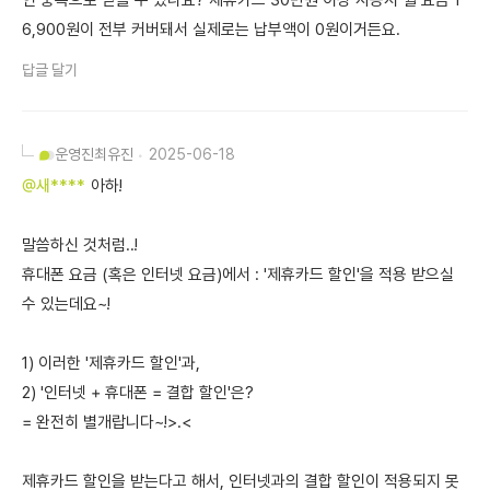
인 중복으로 받을 수 있나요? 제휴카드 30만원 이상 사용시 월 요금 1
6,900원이 전부 커버돼서 실제로는 납부액이 0원이거든요.
답글 달기
운영진
최유진
2025-06-18
@새****
아하!
말씀하신 것처럼..!
휴대폰 요금 (혹은 인터넷 요금)에서 : '제휴카드 할인'을 적용 받으실
수 있는데요~!
1) 이러한 '제휴카드 할인'과,
2) '인터넷 + 휴대폰 = 결합 할인'은?
= 완전히 별개랍니다~!>.<
제휴카드 할인을 받는다고 해서, 인터넷과의 결합 할인이 적용되지 못