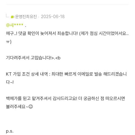
운영진
최유진
2025-06-18
@새****
.
에구..! 댓글 확인이 늦어져서 죄송합니다! (제가 점심 시간이었어서요..
ㅠ)
기다려주셔서 고맙습니다!>.<b
KT 가입 조건 상세 내역 : 최대한 빠르게 이메일로 발송 해드리겠습니
다~!
백메가를 믿고 맡겨주셔서 감사드리고요! 더 궁금하신 점 떠오르시면
불러주세요~😉
p.s.