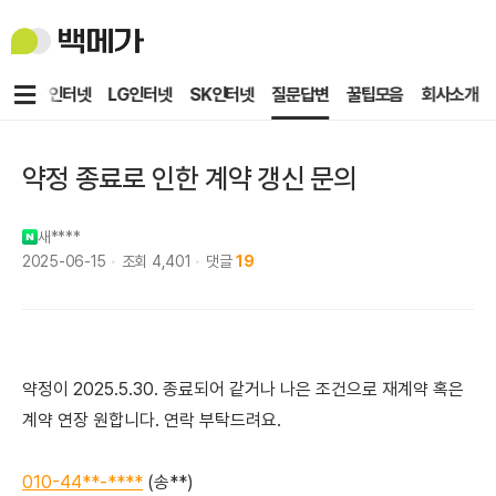
백
메
가
메
KT인터넷
LG인터넷
SK인터넷
질문답변
꿀팁모음
회사소개
뉴
약정 종료로 인한 계약 갱신 문의
새****
2025-06-15
조회
4,401
댓글
19
약정이 2025.5.30. 종료되어 같거나 나은 조건으로 재계약 혹은
계약 연장 원합니다. 연락 부탁드려요.
010-44**-****
(송**)