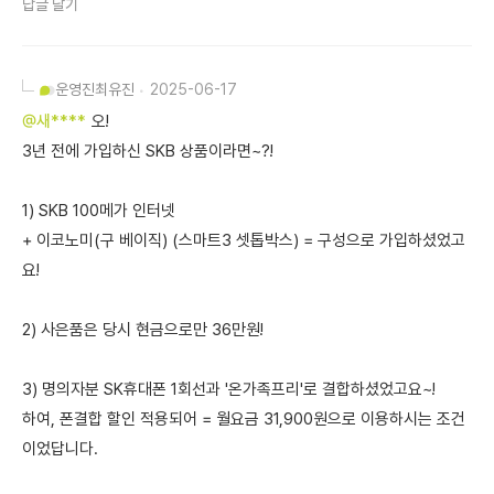
답글 달기
운영진
최유진
2025-06-17
@새****
오!
3년 전에 가입하신 SKB 상품이라면~?!
1) SKB 100메가 인터넷
+ 이코노미(구 베이직) (스마트3 셋톱박스) = 구성으로 가입하셨었고
요!
2) 사은품은 당시 현금으로만 36만원!
3) 명의자분 SK휴대폰 1회선과 '온가족프리'로 결합하셨었고요~!
하여, 폰결합 할인 적용되어 = 월요금 31,900원으로 이용하시는 조건
이었답니다.