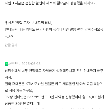
다만..! 지금은 폰결합 할인이 깨져서 월요금이 상승했을 테지요~;;
우선은 '알림 문자' 보내드릴 테니,
안내드린 내용 외에도 문의사항이 생각나시면 말씀 편히 남겨주셔요~!
+_+b
답글 달기
새****
2025-06-18
상담원께서 너무 친절하고 자세하게 설명해주시고 유선 안내까지 해주
셔서,
결국 휴대폰은 KTM 모바일 알뜰폰 카드 제휴할인 받아서 요금 0원으
로 사용 가능하구요,
TV랑 인터넷은 SK브로드밴드 3년 재약정 신청했더니 월 34,100원에
상품권 30만원 준다는데,