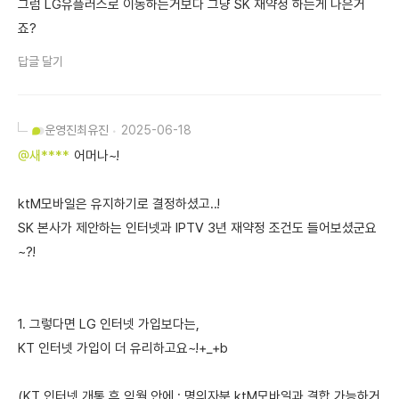
그럼 LG유플러스로 이동하는거보다 그냥 SK 재약정 하는게 나은거
죠?
답글 달기
운영진
최유진
2025-06-18
@새****
어머나~!
ktM모바일은 유지하기로 결정하셨고..!
SK 본사가 제안하는 인터넷과 IPTV 3년 재약정 조건도 들어보셨군요
~?!
1. 그렇다면 LG 인터넷 가입보다는,
KT 인터넷 가입이 더 유리하고요~!+_+b
(KT 인터넷 개통 후 익월 안에 : 명의자분 ktM모바일과 결합 가능하거