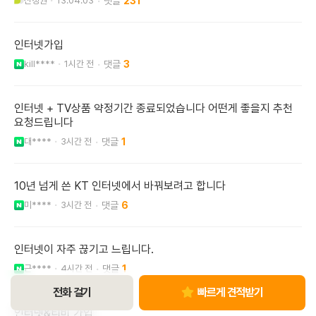
신정권
13.04.03
231
인터넷가입
kill****
1시간 전
3
인터넷 + TV상품 약정기간 종료되었습니다 어떤게 좋을지 추천
요청드립니다
대****
3시간 전
1
10년 넘게 쓴 KT 인터넷에서 바꿔보려고 합니다
미****
3시간 전
6
인터넷이 자주 끊기고 느립니다.
근****
4시간 전
1
전화 걸기
빠르게 견적받기
인터넷&티비 가입