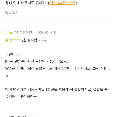
유선 안내 해주셔도 됩니다. (
010-44**-****
)
답글 달기
운영진
최유진
2025-06-18
@새****
넵, 감사합니다~!
그런데..!
KT는 알뜰폰 1회선 결합만 가능하고요~;;
알뜰폰이 여러 회선 결합된다고 해서 할인이 더 커지지도 않는답니다..
ㅠ
하여 명의자분 ktM모바일 1회선을 처음에 딱 결합하시고, 결합을 쭉
유지해주시면 되어용!