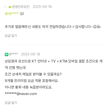
운영진
최유진
2025-06-18
@새****
오!
추가로 말씀해주신 내용도 마저 전달하겠습니다~! 감사합니다~😉👍
답글 달기
새****
2025-06-18
상담원과 유선으로 KT 인터넷 + TV + KTM 모바일 결합 조건으로 계
약 진행 햇는데
조건 상세히 메일로 받아볼 수 있을까요?
9개월 프리미엄 요금 적용 포함해서요.
아니면 통화 내용 녹음본이라도요.
*******@naver.com
답글 달기