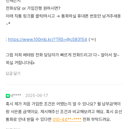
언제든지
전화상담 or 가입진행 원하시면?
아래 직통 링크를 클릭!하시고 → 통화하실 휴대폰 번호만 남겨주세용
~*
:
https://www.100mb.kr/?TRS=@c583154
(☜)
그럼 저희 베테랑 전화 담당자가 빠르게 전화드리고! 다~ 알아서 잘~
뫼실 거랍니다!👍
답글 달기
새****
2025-06-17
혹시 제가 처음 가입한 조건은 어땠는지 알 수 있나요? 월 납부금액이
랑 사은품 금액이요. 제시해주신 조건과 비교해보려고 해요. 혹시 유선
통화로 안내 받을 수 있다면
010-44**-****
전화 부탁드려요.