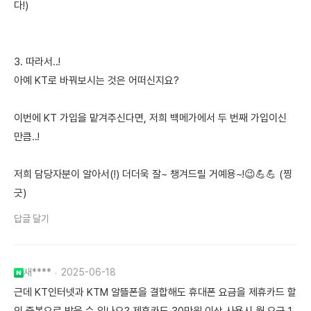
다!)
3. 따라서..!
아예 KT로 바꿔보시는 것은 어떠신지요?
이번에 KT 가입을 맡겨주신다면, 저희 백메가에서 두 번째 가입이신
만큼..!
저희 담당자분이 알아서(!) 더더욱 잘~ 챙겨드릴 거예용~!😉💪💪 (찡
긋)
답글 달기
새****
2025-06-18
근데 KT인터넷과 KTM 알뜰폰을 결합해도 휴대폰 요금을 제휴카드 할