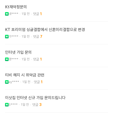
Kt재약정문의
네****
1일 전
1
KT 프리미엄 싱글결합에서 신혼미리결합으로 변경
가****
1일 전
7
인터넷 가입 문의
영****
1일 전
1
티비 해지 시 위약금 관련
ay****
1일 전
1
이삿집 인터넷 신규 가입 문의드립니다
S****
1일 전
3