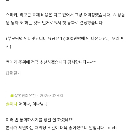
스피커, 리모콘 교체 비용은 따로 없어서 그냥 재약정했습니다. ㅎ 상담
원 통화 또 하는 것도 번거로워서 첫 통화로 결정했습니다
(부모님댁 인터넷+ 티비 요금은 17,000원밖에 안 나온대요..;; 오래 써
서)
백메가 주위에 적극 추천하겠습니다 감사합니다~~^^
답글 달기
운영진
최유진
2025-02-03
@이나
어머나, 이나님~!
여러 번 통화하시기를 정말 잘 하셨네요!
본사가 제안하는 재약정 조건이 더욱 좋아졌으니 말입니다~!>.<b