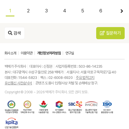
1
2
3
4
5
6
검색
질문하기
회사소개
이용약관
개인정보처리방침
연구실
백메가 주식회사
대표이사 : 신정권
사업자등록번호 : 503-86-14235
본사 : 대구광역시 수성구 들안로 258 백메가
서울지사 : 서울 마포구 독막로7길 40
대표전화 : 1544-5823
팩스 : 02-6008-6920
주요 법적고지
유선통신 사전승낙서
콘텐츠 도용시 민/형사상 처벌 및 손해배상 청구.
Copyright © 2008 ~ 2026 백메가 주식회사. 모든 권리 보유.
한
성
사
과
중
중
ISO9001
국
평
랑
기
소
소
품
정
등
의
정
기
벤
질
보
가
열
통
업
처
경
통
족
매
부
진
기
영
한
신
부
(사
우
흥
업
시
국
진
가
회
수
공
부
스
산
흥
족
복
콘
단
기
템