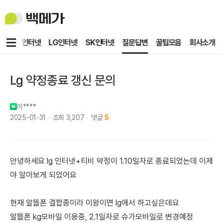
백
메
가
메
KT인터넷
LG인터넷
SK인터넷
질문답변
꿀팁모음
회사소개
뉴
Lg 약정종료 갱신 문의
이****
2025-01-31
조회
3,207
댓글
5
안녕하세요 lg 인터넷+티비 약정이 1.10일자로 종료되었는데 이제
야 알아보게 되었어요
현재 알뜰폰 결합중이라 이왕이면 lg에서 하고싶은데요
알뜰폰 kg모바일 이용중, 2.1일자로 슈가모바일로 변경예정