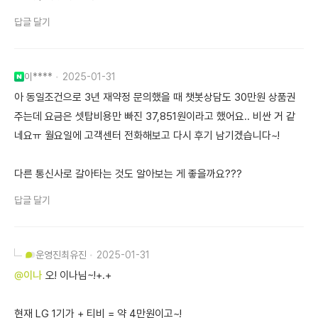
답글 달기
이****
2025-01-31
아 동일조건으로 3년 재약정 문의했을 때 챗봇상담도 30만원 상품권
주는데 요금은 셋탑비용만 빠진 37,851원이라고 했어요.. 비싼 거 같
네요ㅠ 월요일에 고객센터 전화해보고 다시 후기 남기겠습니다~!
다른 통신사로 갈아타는 것도 알아보는 게 좋을까요???
답글 달기
운영진
최유진
2025-01-31
@이나
오! 이나님~!+.+
현재 LG 1기가 + 티비 = 약 4만원이고~!