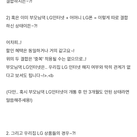
결합하시든~?!
2) 혹은 이미 부모님댁 LG인터넷 + 어머니 LG폰 = 이렇게 따로 결합
하신 상태이든~?!
어차피..!
할인 혜택은 동일하거나 거의 같고요~!
위의 두 결합은 '중복' 적용될 수는 없으므로..!
부모님댁 LG인터넷은.. 우리집 LG 인터넷 해지 여부와 딱히 관계가 없
다고 보셔도 됩니다~!>.<b
(다만.. 혹시 부모님댁 LG인터넷이 개통 후 만 3개월도 안된 상태라면
말씀해주세용!)
2. 그리고 우리집 LG 상품들의 경우~?!