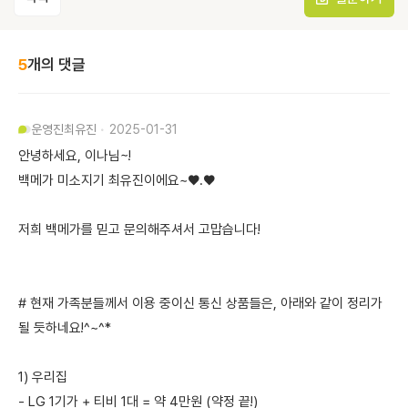
5
개의 댓글
운영진
최유진
2025-01-31
안녕하세요, 이나님~!
백메가 미소지기 최유진이에요~♥.♥
저희 백메가를 믿고 문의해주셔서 고맙습니다!
# 현재 가족분들께서 이용 중이신 통신 상품들은, 아래와 같이 정리가
될 듯하네요!^~^*
1) 우리집
- LG 1기가 + 티비 1대 = 약 4만원 (약정 끝!)