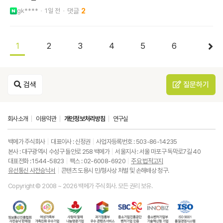
gk****
1일 전
2
1
2
3
4
5
6
검색
질문하기
회사소개
이용약관
개인정보처리방침
연구실
백메가 주식회사
대표이사 : 신정권
사업자등록번호 : 503-86-14235
본사 : 대구광역시 수성구 들안로 258 백메가
서울지사 : 서울 마포구 독막로7길 40
대표전화 : 1544-5823
팩스 : 02-6008-6920
주요 법적고지
유선통신 사전승낙서
콘텐츠 도용시 민/형사상 처벌 및 손해배상 청구.
Copyright © 2008 ~ 2026 백메가 주식회사. 모든 권리 보유.
한
성
사
과
중
중
ISO9001
국
평
랑
기
소
소
품
정
등
의
정
기
벤
질
보
가
열
통
업
처
경