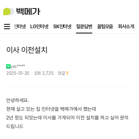
백
메
가
메
KT인터넷
LG인터넷
SK인터넷
질문답변
꿀팁모음
회사소개
뉴
이사 이전설치
yss****
2025-01-20
조회
2,725
댓글
1
안녕하세요.
현재 살고 있는 집 인터넷을 백메가에서 했는데
2년 정도 되었는데 이사를 가게되어 이전 설치를 하고 싶어 문의
드립니드