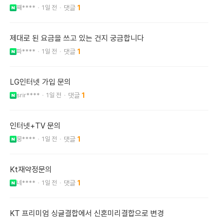
째****
1일 전
1
제대로 된 요금을 쓰고 있는 건지 궁금합니다
파****
1일 전
1
LG인터넷 가입 문의
srir****
1일 전
1
인터넷+TV 문의
뭉****
1일 전
1
Kt재약정문의
네****
1일 전
1
KT 프리미엄 싱글결합에서 신혼미리결합으로 변경