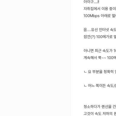
아이구….!!
자취집에서 이용 중이
100Mbps 아래로 
음....유선 인터넷 속
잠깐(?) 100메가로
아니면 최근 속도가 10
계속해서 쭉~~ 100
ㄴ 요 부분을 정확히 알
ㄴ 어느 쪽이든 속도/
청소하다가 랜선을 건드
고것이 속도 저하의 원