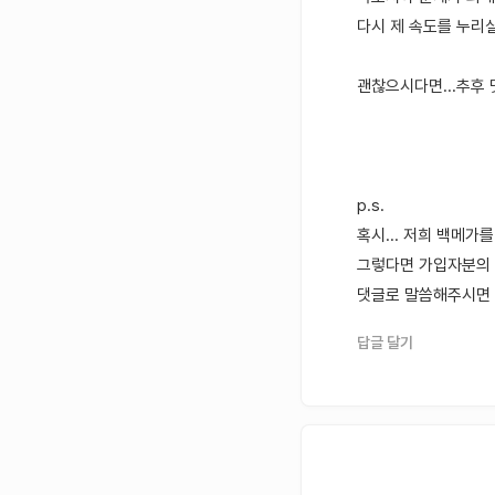
다시 제 속도를 누리실
괜찮으시다면...추후
p.s.
혹시... 저희 백메가
그렇다면 가입자분의 
댓글로 말씀해주시면 감
답글 달기