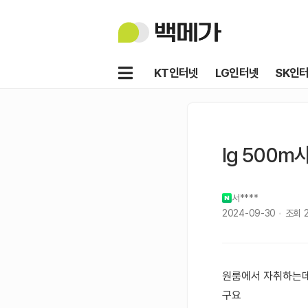
백
메
가
메
KT인터넷
LG인터넷
SK인
뉴
lg 500
서****
2024-09-30
조회
원룸에서 자취하는데
구요