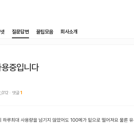
터넷
질문답변
꿀팁모음
회사소개
m사용중입니다
2,012
댓글
1
 하루최대 사용량을 넘기지 않았어도 100메가 밑으로 떨어져요 물론 유