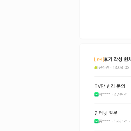
후기 작성 원
공지
신정권
13.04.03
TV만 변경 문의
뭐****
47분 전
인터넷 질문
종****
1시간 전