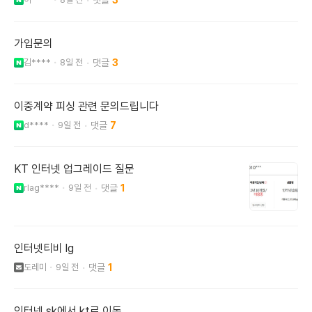
3
가입문의
김****
8일 전
3
이중계약 피싱 관련 문의드립니다
d****
9일 전
7
KT 인터넷 업그레이드 질문
rlag****
9일 전
1
인터넷티비 lg
도레미
9일 전
1
인터넷 sk에서 kt로 이동