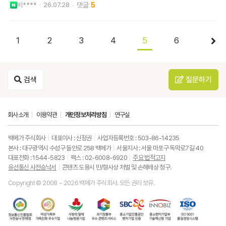
비****
26.07.28
5
1
2
3
4
5
6
검색
질문하기
회사소개
이용약관
개인정보처리방침
연구실
백메가 주식회사
대표이사 : 신정권
사업자등록번호 : 503-86-14235
본사 : 대구광역시 수성구 들안로 258 백메가
서울지사 : 서울 마포구 독막로7길 40
대표전화 : 1544-5823
팩스 : 02-6008-6920
주요 법적고지
유선통신 사전승낙서
콘텐츠 도용시 민/형사상 처벌 및 손해배상 청구.
Copyright © 2008 ~ 2026 백메가 주식회사. 모든 권리 보유.
한
성
사
과
중
중
ISO9001
국
평
랑
기
소
소
품
정
등
의
정
기
벤
질
보
가
열
통
업
처
경