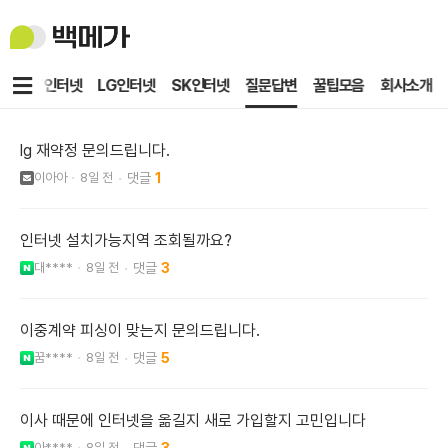
백
메
가
메
KT인터넷
LG인터넷
SK인터넷
질문답변
꿀팁모음
회사소개
뉴
lg 재약정 문의드립니다.
이아아
8일 전
1
인터넷 설치가능지역 조회될까요?
대****
8일 전
3
이중계약 피싱이 맞는지 문의드립니다.
꿈****
8일 전
5
이사 때문에 인터넷을 옮길지 새로 가입할지 고민입니다
아****
8일 전