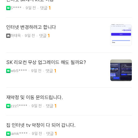
S****
9일 전
1
인터넷 변경하려고 합니다
하태욱
9일 전
1
SK 리모컨 무상 업그레이드 해도 될까요?
wb5****
9일 전
1
재약정 및 이동 문의드립니다.
zzz1****
9일 전
1
집 인터넷 tv 약정이 다 되어 갑니다.
iamk****
9일 전
1