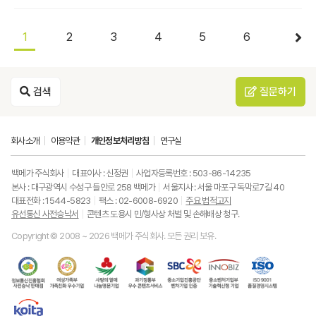
1
2
3
4
5
6
검색
질문하기
회사소개
이용약관
개인정보처리방침
연구실
백메가 주식회사
대표이사 : 신정권
사업자등록번호 : 503-86-14235
본사 : 대구광역시 수성구 들안로 258 백메가
서울지사 : 서울 마포구 독막로7길 40
대표전화 : 1544-5823
팩스 : 02-6008-6920
주요 법적고지
유선통신 사전승낙서
콘텐츠 도용시 민/형사상 처벌 및 손해배상 청구.
Copyright © 2008 ~ 2026 백메가 주식회사. 모든 권리 보유.
한
성
사
과
중
중
ISO9001
국
평
랑
기
소
소
품
정
등
의
정
기
벤
질
보
가
열
통
업
처
경
통
족
매
부
진
기
영
한
신
부
(사
우
흥
업
시
국
진
가
회
수
공
부
스