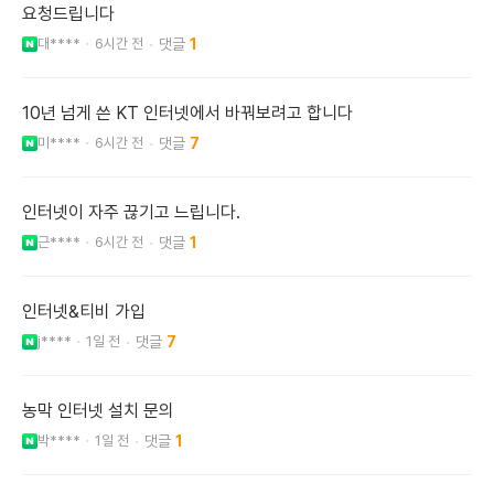
요청드립니다
대****
6시간 전
1
10년 넘게 쓴 KT 인터넷에서 바꿔보려고 합니다
미****
6시간 전
7
인터넷이 자주 끊기고 느립니다.
근****
6시간 전
1
인터넷&티비 가입
j****
1일 전
7
농막 인터넷 설치 문의
박****
1일 전
1