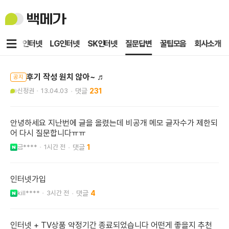
백
메
가
메
KT인터넷
LG인터넷
SK인터넷
질문답변
꿀팁모음
회사소개
뉴
후기 작성 원치 않아~ ♬
공지
신정권
13.04.03
231
안녕하세요 지난번에 글을 올렸는데 비공개 메모 글자수가 제한되
어 다시 질문합니다ㅠㅠ
금****
1시간 전
1
인터넷가입
kill****
3시간 전
4
인터넷 + TV상품 약정기간 종료되었습니다 어떤게 좋을지 추천