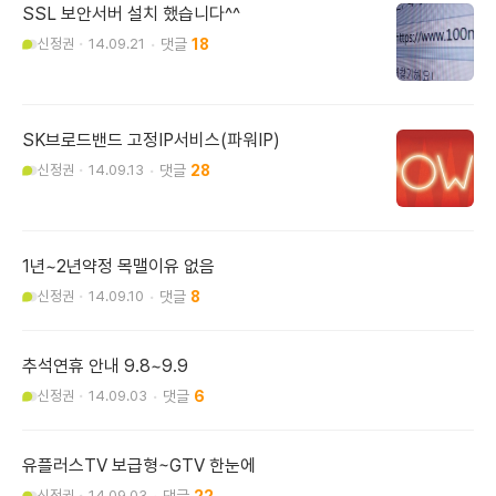
SSL 보안서버 설치 했습니다^^
신정권
14.09.21
18
SK브로드밴드 고정IP서비스(파워IP)
신정권
14.09.13
28
1년~2년약정 목맬이유 없음
신정권
14.09.10
8
추석연휴 안내 9.8~9.9
신정권
14.09.03
6
유플러스TV 보급형~GTV 한눈에
신정권
14.09.03