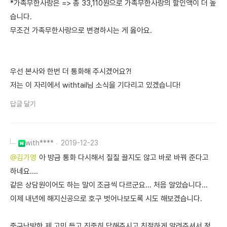
*가족무한사랑은 => 총 33,110원으로 가족무한사랑의 할인액이 더 높
습니다.
무조건 가족무한사랑으로 변경하시는 게 옳아요.
우선 본사와 한번 더 통화해 주시겠어요?!
저는 이 자리에서 withtail님 소식을 기다리고 있겠습니다!
답글 달기
with****
2019-12-23
@김가영
아 방금 통화 다시해서 질질 끌지도 않고 바로 바꿔 준다고
하네요....
같은 상담원이어도 하는 말이 조금씩 다르군요... 처음 알았습니다...
이제 내년에 해지신공으로 호구 벗어나보도록 시도 해보겠습니다.
중구난방한 제 고민 듣고 진중히 답해주시고 친절하게 알려주셔서 정