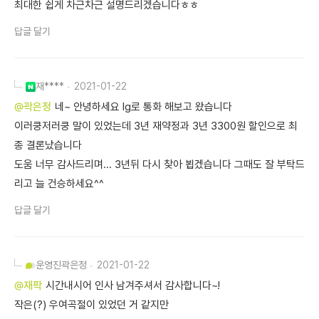
최대한 쉽게 차근차근 설명드리겠습니다ㅎㅎ
답글 달기
재****
2021-01-22
@곽은정
네~ 안녕하세요 lg로 통화 해보고 왔습니다
이러쿵저러쿵 말이 있었는데 3년 재약정과 3년 3300원 할인으로 최
종 결론났습니다
도움 너무 감사드리며... 3년뒤 다시 찾아 뵙겠습니다 그때도 잘 부탁드
리고 늘 건승하세요^^
답글 달기
운영진
곽은정
2021-01-22
@재팍
시간내시어 인사 남겨주셔서 감사합니다~!
작은(?) 우여곡절이 있었던 거 같지만