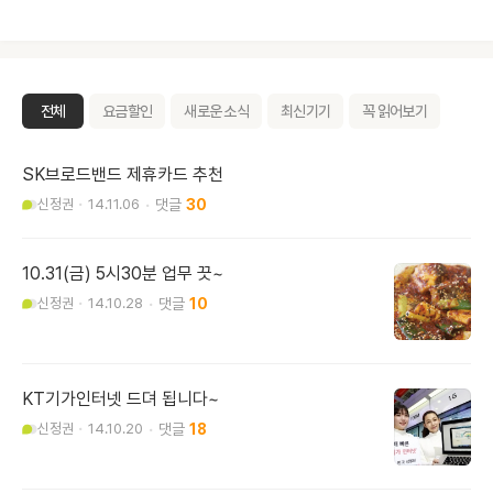
전체
요금할인
새로운 소식
최신기기
꼭 읽어보기
SK브로드밴드 제휴카드 추천
신정권
14.11.06
30
10.31(금) 5시30분 업무 끗~
신정권
14.10.28
10
KT기가인터넷 드뎌 됩니다~
신정권
14.10.20
18