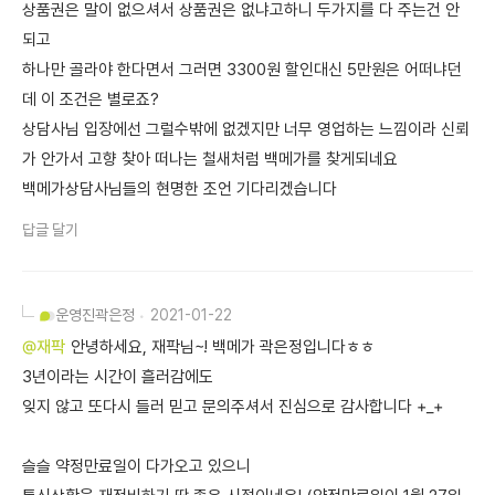
상품권은 말이 없으셔서 상품권은 없냐고하니 두가지를 다 주는건 안
되고
하나만 골라야 한다면서 그러면 3300원 할인대신 5만원은 어떠냐던
데 이 조건은 별로죠?
상담사님 입장에선 그럴수밖에 없겠지만 너무 영업하는 느낌이라 신뢰
가 안가서 고향 찾아 떠나는 철새처럼 백메가를 찾게되네요
백메가상담사님들의 현명한 조언 기다리겠습니다
답글 달기
운영진
곽은정
2021-01-22
@재팍
안녕하세요, 재팍님~! 백메가 곽은정입니다ㅎㅎ
3년이라는 시간이 흘러감에도
잊지 않고 또다시 들러 믿고 문의주셔서 진심으로 감사합니다 +_+
슬슬 약정만료일이 다가오고 있으니