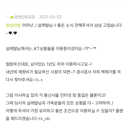
운영진
최유진
2021-04-02
@설레발
어머낫..! 설레발님~! 좋은 소식 전해주셔서 넘넘 고맙습니다
~♥.♥
설레발님께서는..KT상품들을 이용중이셨지요~?!^~^*
말씀하신대로, 남아있는 1년도 마저 이용하시고요~!
내년에 재정비가 필요하신 시점이 되면~? 겸사겸사 저희 백메가를 꼭
다시 찾아주셔요~!>.<
그럼 이사하실 집의 각 통신사들 인터넷 망 품질은 물론이고!
그때 당시의 설레발님과 가족분들의 모든 상황을 다~ 고려하여..!
어떻게 하셔야 가장 유리하고 좋은 조건으로 이용하실 수 있을지? 플랜
을 짜드리겠습니다~!+_+b