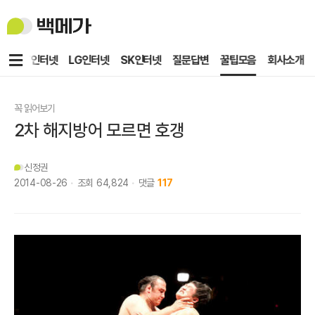
백
메
가
메
KT인터넷
LG인터넷
SK인터넷
질문답변
꿀팁모음
회사소개
뉴
꼭 읽어보기
2차 해지방어 모르면 호갱
신정권
2014-08-26
조회
64,824
댓글
117