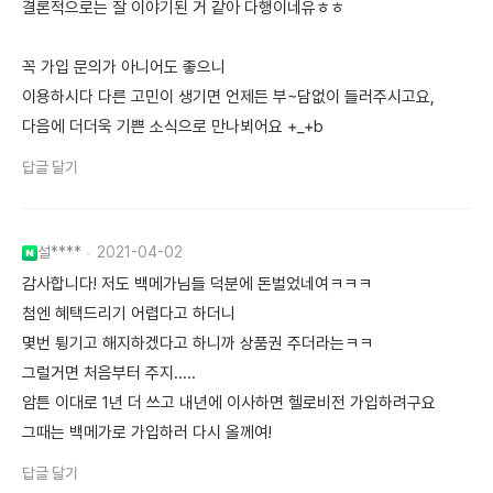
결론적으로는 잘 이야기된 거 같아 다행이네유ㅎㅎ
꼭 가입 문의가 아니어도 좋으니
이용하시다 다른 고민이 생기면 언제든 부~담없이 들러주시고요,
다음에 더더욱 기쁜 소식으로 만나뵈어요 +_+b
답글 달기
설****
2021-04-02
감사합니다! 저도 백메가님들 덕분에 돈벌었네여ㅋㅋㅋ
첨엔 혜택드리기 어렵다고 하더니
몇번 튕기고 해지하겠다고 하니까 상품권 주더라는ㅋㅋ
그럴거면 처음부터 주지.....
암튼 이대로 1년 더 쓰고 내년에 이사하면 헬로비전 가입하려구요
그때는 백메가로 가입하러 다시 올께여!
답글 달기