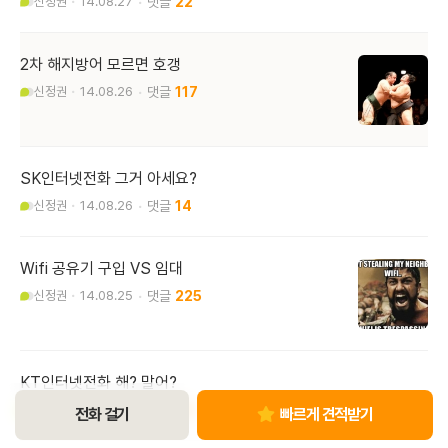
신정권
14.08.27
22
2차 해지방어 모르면 호갱
신정권
14.08.26
117
SK인터넷전화 그거 아세요?
신정권
14.08.26
14
Wifi 공유기 구입 VS 임대
신정권
14.08.25
225
KT인터넷전화 해? 말어?
신정권
14.08.24
10
전화 걸기
빠르게 견적받기