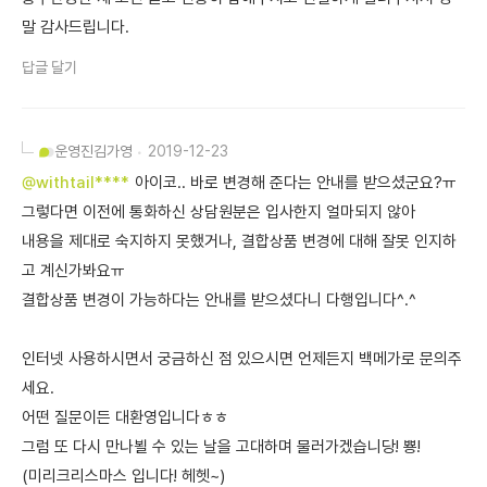
말 감사드립니다.
답글 달기
운영진
김가영
2019-12-23
@withtail****
아이코.. 바로 변경해 준다는 안내를 받으셨군요?ㅠ
그렇다면 이전에 통화하신 상담원분은 입사한지 얼마되지 않아
내용을 제대로 숙지하지 못했거나, 결합상품 변경에 대해 잘못 인지하
고 계신가봐요ㅠ
결합상품 변경이 가능하다는 안내를 받으셨다니 다행입니다^.^
인터넷 사용하시면서 궁금하신 점 있으시면 언제든지 백메가로 문의주
세요.
어떤 질문이든 대환영입니다ㅎㅎ
그럼 또 다시 만나뵐 수 있는 날을 고대하며 물러가겠습니당! 뿅!
(미리크리스마스 입니다! 헤헷~)