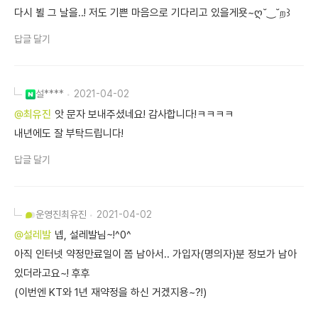
다시 뵐 그 날을..! 저도 기쁜 마음으로 기다리고 있을게욧~ღ˘‿˘ற꒱
답글 달기
설****
2021-04-02
@최유진
앗 문자 보내주셨네요! 감사합니다!ㅋㅋㅋㅋ
내년에도 잘 부탁드립니다!
답글 달기
운영진
최유진
2021-04-02
@설레발
넵, 설레발님~!^0^
아직 인터넷 약정만료일이 쫌 남아서.. 가입자(명의자)분 정보가 남아
있더라고요~! 후후
(이번엔 KT와 1년 재약정을 하신 거겠지용~?!)