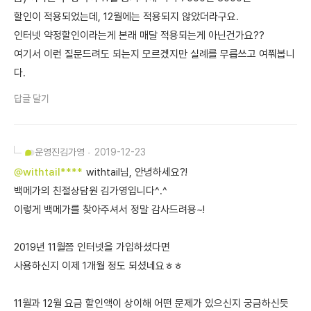
할인이 적용되었는데, 12월에는 적용되지 않았더라구요.
인터넷 약정할인이라는게 본래 매달 적용되는게 아닌건가요??
여기서 이런 질문드려도 되는지 모르겠지만 실례를 무릅쓰고 여쭤봅니
다.
답글 달기
운영진
김가영
2019-12-23
@withtail****
withtail님, 안녕하세요?!
백메가의 친절상담원 김가영입니다^.^
이렇게 백메가를 찾아주셔서 정말 감사드려용~!
2019년 11월쯤 인터넷을 가입하셨다면
사용하신지 이제 1개월 정도 되셨네요ㅎㅎ
11월과 12월 요금 할인액이 상이해 어떤 문제가 있으신지 궁금하신듯