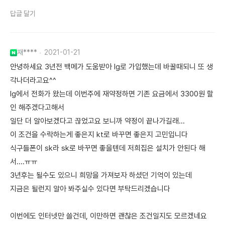
답글 달기
재****
2021-01-21
안녕하세요 3년전 백메가 도움받아 lg로 가입했는데 바꿀때되니 또 생
각나더라고요^^
lg에서 전화가 왔는데 이번주에 재약정하면 기존 요금에서 3300원 할
인 해주겠다고해서
일단 더 알아보겠다고 끊었고요 보니까 약정이 끝나가길래...
이 조건을 수락하는게 좋은지 kt로 바꾸면 좋은지 고민입니다
식구들폰이 sk라 sk로 바꾸면 좋을텐데 저희집은 설치가 안된다 해
서....ㅠㅠ
3년후는 될수도 있으니 희망을 가져보자 하셨던 기억이 있는데
지금은 될런지 알아 봐주실수 있다면 부탁드리겠습니다
이번에도 인터넷만 쓸건데, 이만하면 괜찮은 조건일지도 모르겠네요