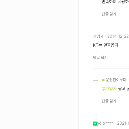
만족하며 사용하
답글 달기
가입자
2014-12-22
KT는 얄짤읍따..
답글 달기
운영진
이루다
@가입자
짧고 
답글 달기
yolo****
2021-