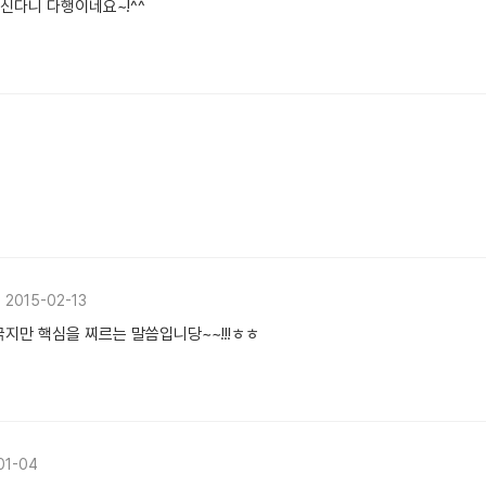
신다니 다행이네요~!^^
2015-02-13
굵지만 핵심을 찌르는 말씀입니당~~!!!ㅎㅎ
01-04