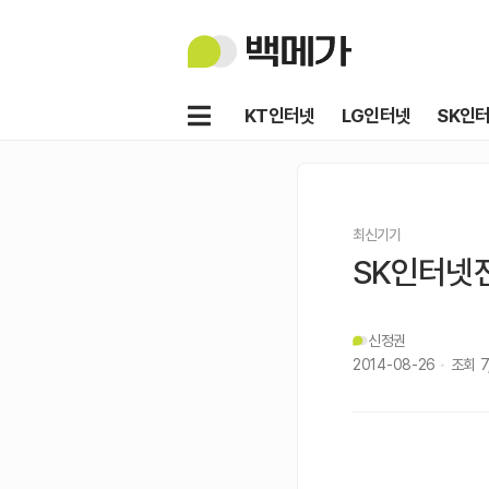
백
메
가
메
KT인터넷
LG인터넷
SK인
뉴
최신기기
SK인터넷
신정권
2014-08-26
조회
7