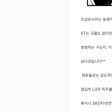
조삼모사라는 표현이
KT는 국물도 없지만
경쟁하는 구도라, 이
남다르답니다^^
점유율로는 압도적으로
열심히 LG의 독주를
혹시나 SK인터넷전