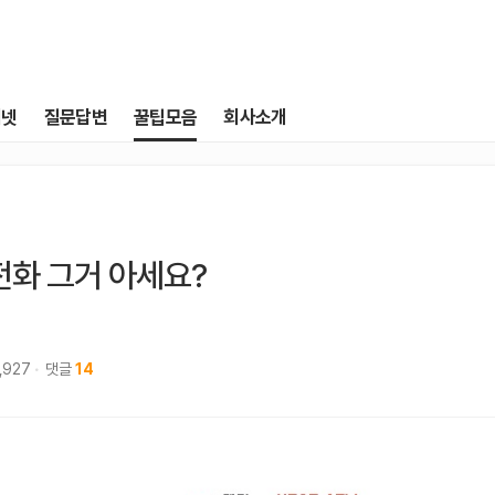
터넷
질문답변
꿀팁모음
회사소개
전화 그거 아세요?
,927
댓글
14