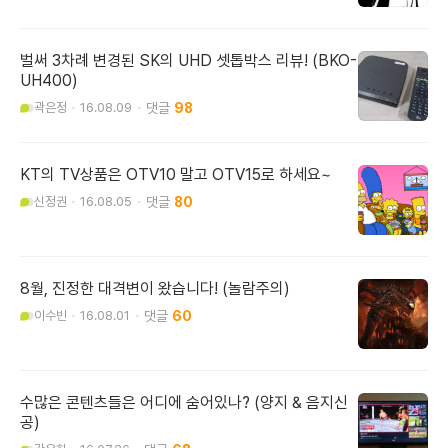
벌써 3차례 변경된 SK의 UHD 셋톱박스 리뷰! (BKO-
UH400)
곽은정
16.08.09
98
KT의 TV상품은 OTV10 말고 OTV15로 하세요~
신정권
16.08.05
80
8월, 진정한 대격변이 왔습니다! (놀람주의)
이수빈
16.08.01
60
수많은 콘텐츠들은 어디에 숨어있나? (양지 & 음지신
공)