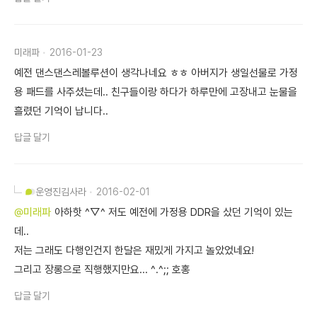
미래파
2016-01-23
예전 댄스댄스레볼루션이 생각나네요 ㅎㅎ 아버지가 생일선물로 가정
용 패드를 사주셨는데.. 친구들이랑 하다가 하루만에 고장내고 눈물을
흘렸던 기억이 납니다..
답글 달기
운영진
김사라
2016-02-01
@미래파
아하핫 ^▽^ 저도 예전에 가정용 DDR을 샀던 기억이 있는
데..
저는 그래도 다행인건지 한달은 재밌게 가지고 놀았었네요!
그리고 장롱으로 직행했지만요... ^.^;; 호홍
답글 달기