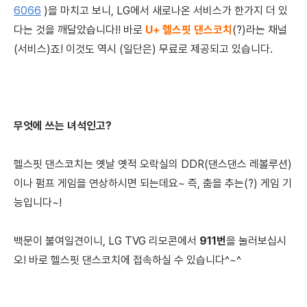
6066
​ )을 마치고 보니,
LG에서 새로나온 서비스가 한가지 더 있
다는 것을 깨달았습니다!! 바로
U+
헬스핏 댄스코치
(?)라는 채널
(서비스)죠! 이것도 역시 (일단은) 무료로 제공되고 있습니다.
무엇에 쓰는 녀석인고?
헬스핏 댄스코치는 옛날 옛적 오락실의 DDR(댄스댄스 레볼루션)
이나 펌프 게임을 연상하시면 되는데요~
즉, 춤을 추는(?) 게임 기
능입니다~!
백문이 불여일견이니, LG TVG 리모콘에서
911번
을 눌러보십시
오!
바로 헬스핏 댄스코치에 접속하실 수 있습니다^~^