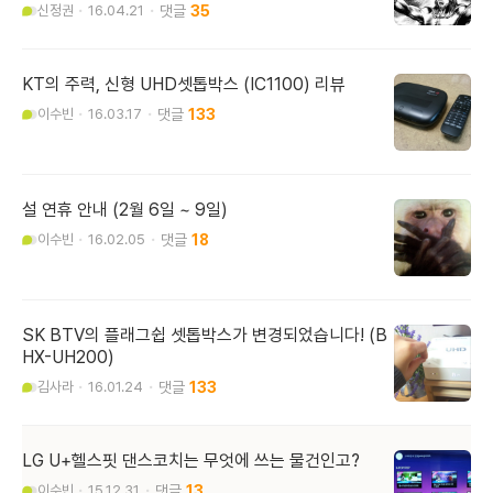
신정권
16.04.21
35
KT의 주력, 신형 UHD셋톱박스 (IC1100) 리뷰
이수빈
16.03.17
133
설 연휴 안내 (2월 6일 ~ 9일)
이수빈
16.02.05
18
SK BTV의 플래그쉽 셋톱박스가 변경되었습니다! (B
HX-UH200)
김사라
16.01.24
133
LG U+헬스핏 댄스코치는 무엇에 쓰는 물건인고?
이수빈
15.12.31
13