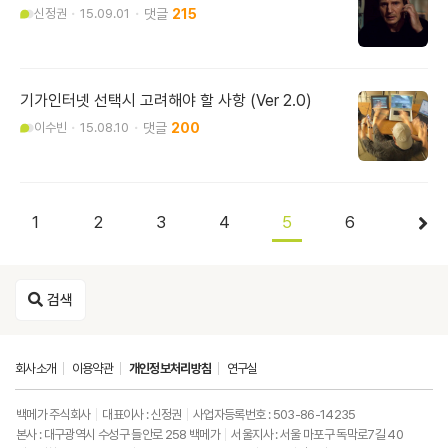
신정권
15.09.01
215
기가인터넷 선택시 고려해야 할 사항 (Ver 2.0)
이수빈
15.08.10
200
1
2
3
4
5
6
검색
회사소개
이용약관
개인정보처리방침
연구실
백메가 주식회사
대표이사 : 신정권
사업자등록번호 : 503-86-14235
본사 : 대구광역시 수성구 들안로 258 백메가
서울지사 : 서울 마포구 독막로7길 40