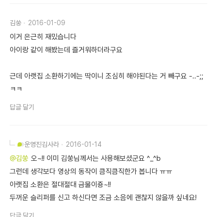
김쑹
2016-01-09
이거 은근히 재밌습니다
아이랑 같이 해봤는데 즐거워하더라구요
근데 아랫집 소환하기에는 딱이니 조심히 해야된다는 거 빼구요 -..-;;
ㅋㅋ
답글 달기
운영진
김사라
2016-01-14
@김쑹
오~!! 이미 김쑹님께서는 사용해보셨군요 ^_^b
그런데 생각보다 영상의 동작이 큼직큼직한가 봅니다 ㅠㅠ
아랫집 소환은 절대절대 금물이죵~!!
두꺼운 슬리퍼를 신고 하신다면 조금 소음에 괜찮지 않을까 싶네요!
답글 달기