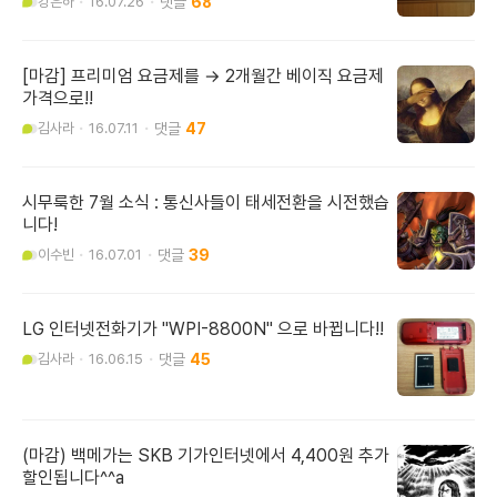
강은하
16.07.26
68
[마감] 프리미엄 요금제를 → 2개월간 베이직 요금제
가격으로!!
김사라
16.07.11
47
시무룩한 7월 소식 : 통신사들이 태세전환을 시전했습
니다!
이수빈
16.07.01
39
LG 인터넷전화기가 "WPI-8800N" 으로 바뀝니다!!
김사라
16.06.15
45
(마감) 백메가는 SKB 기가인터넷에서 4,400원 추가
할인됩니다^^a