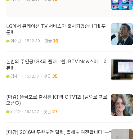
LG에서 큐레이션 TV 서비스가 출시되었습니다!! 두
둔!!
이수빈
15.12.30
16
논란의 주인공! SK의 플래그쉽, BTV New스마트 리
뷰!!
김사라
15.12.17
35
(마감) 뜬금포로 출시된 KT의 OTV12! (덤으로 프로
모션♡)
강은하
15.11.27
27
[마감] 2016년 무한도전 달력, 올해도 여전합니다^ㅡ^