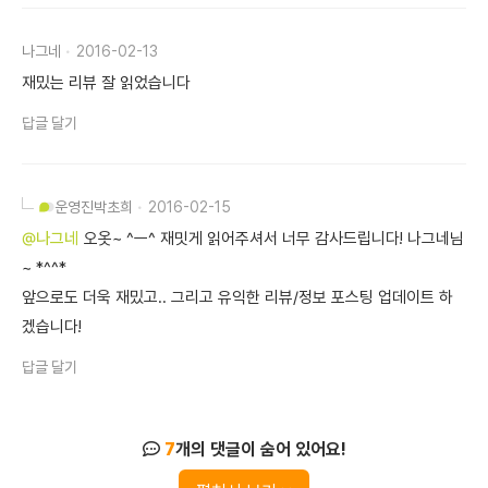
나그네
2016-02-13
재밌는 리뷰 잘 읽었습니다
답글 달기
운영진
박초희
2016-02-15
@나그네
오옷~ ^ㅡ^ 재밋게 읽어주셔서 너무 감사드립니다! 나그네님
~ *^^*
앞으로도 더욱 재밌고.. 그리고 유익한 리뷰/정보 포스팅 업데이트 하
겠습니다!
답글 달기
7
개의 댓글이 숨어 있어요!