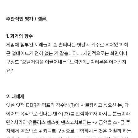
주관적인 평가 / 결론.
1. 과거의 향수
게임에 첨부된 노래들이 좀 촌티나는 옛날곡 위주로 되어있고
최
근 업데이트가 전혀 없는 거 같습니다.... 개인적으로는 화면이나
구성도 "오글거림을 이끌어내는" 느낌인데.. 여러분은 어떠신지
요?
2. 대체제
옛날 옛적 DDR과 펌프의 감수성(?)에 사로잡히고 싶으신 분,
다
이어트 목적으로 신나는 댄스(??)를 만끽하고자 하시는 분들이라
면? 차라리 유플러스 헬스핏 댄스코치보다는 -> 금액을 쪼~금 투
자해서 엑스박스 + 키넥트 구성으로 구입하시는 것은 어떨까 하는