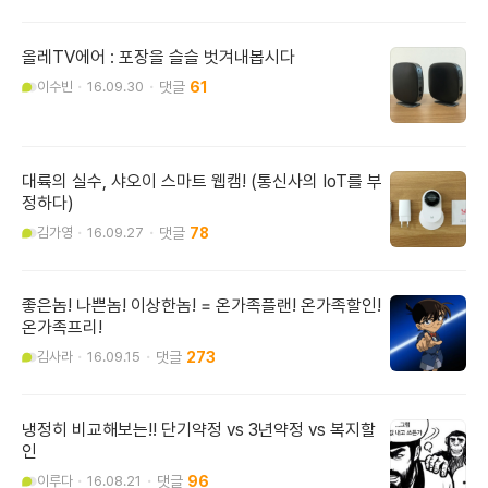
올레TV에어 : 포장을 슬슬 벗겨내봅시다
이수빈
16.09.30
61
대륙의 실수, 샤오이 스마트 웹캠! (통신사의 IoT를 부
정하다)
김가영
16.09.27
78
좋은놈! 나쁜놈! 이상한놈! = 온가족플랜! 온가족할인!
온가족프리!
김사라
16.09.15
273
냉정히 비교해보는!! 단기약정 vs 3년약정 vs 복지할
인
이루다
16.08.21
96