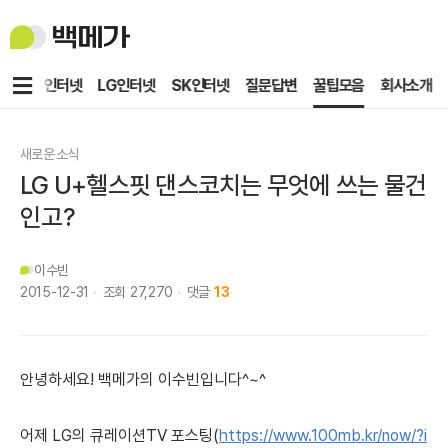
백
메
가
메
KT인터넷
LG인터넷
SK인터넷
질문답변
꿀팁모음
회사소개
뉴
새로운 소식
LG U+헬스핏 댄스코치는 무엇에 쓰는 물건
인고?
이수빈
2015-12-31
조회
27,270
댓글
13
안녕하세요!
백메가의 이수빈입니다^~^
어제 LG의 ​큐레이션TV 포스팅(
https://www.100mb.kr/now/?i