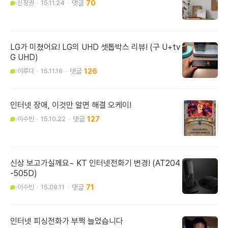
신정권
15.11.24
70
LG가 미쳤어요! LG의 UHD 셋톱박스 리뷰! (구 U+tv
G UHD)
이루다
15.11.16
126
인터넷 장애, 이것만 알면 해결 오케이!
이수빈
15.10.22
127
신상 보고가실께요~ KT 인터넷전화기 변경! (AT204
-505D)
이수빈
15.09.11
71
인터넷 피싱전화가 부쩍 늘었습니다