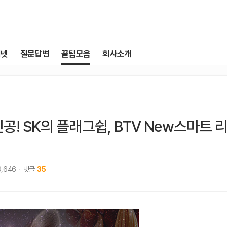
터넷
질문답변
꿀팁모음
회사소개
공! SK의 플래그쉽, BTV New스마트 리
9,646
댓글
35