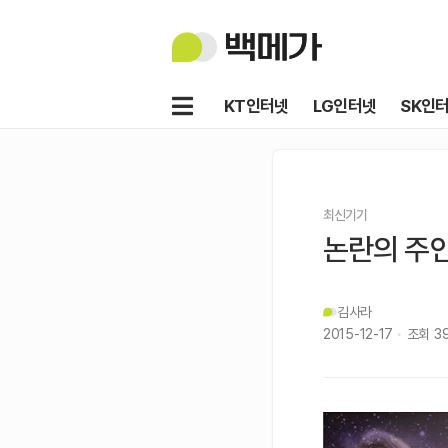
백
메
가
메
KT인터넷
LG인터넷
SK인
뉴
최신기기
논란의 주인
김사라
2015-12-17
조회
3