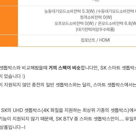
능동대기모드소비전력 5.3(W) /
수동대기모드소비전력 0.
정격소비전력 0(W)
오프모드소비전력 0(W) /
온모드소비전력 6.8(W
(대기전력저감우수제품)
컴포넌트 / HDMI
대 셋톱박스와 비교해봤을때
거의 스펙이 비슷
합니다만,
SK 스마트 셋톱박
 있습니다 :)
이 지원되지 않던 종전의 일반 셋톱박스와는 달리, 스마트 셋톱박스에서는
 SK의 UHD 셋톱박스(4K 화질을 지원하는 최상위 기종의 셋톱박스)에
기능이 지원되지 않기 때문에,
SK BTV 중 스마트 셋톱박스만이.... 유
 상품입니다~!