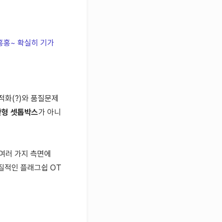
 홍홍~
확실히 기가
적화(?)와 품질문제
반형 셋톱박스
가 아니
여러 가지 측면에
실질적인 플래그쉽 OT