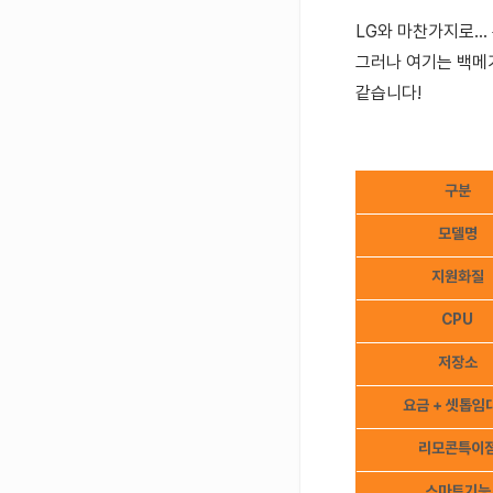
LG와 마찬가지로...
그러나 여기는 백메가
같습니다!
구분
모델명
지원화질
CPU
저장소
요금 + 셋톱임
리모콘특이
스마트기능