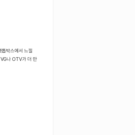
셋톱박스에서 느낄
G나 OTV가 더 만