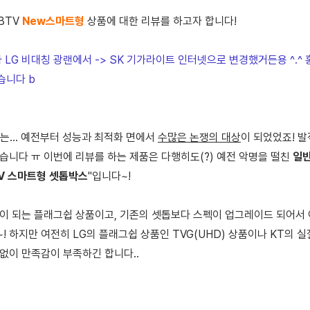
BTV
New스마트형
상품에 대한 리뷰를 하고자 합니다!
제가 LG 비대칭 광랜에서 -> SK 기가라이트 인터넷으로 변경했거든용 ^.^
습니다 b
V는... 예전부터 성능과 최적화 면에서
수많은 논쟁의 대상
이 되었었죠!
발
습니다 ㅠ 이번에 리뷰를 하는 제품은 다행히도(?) 예전 악명을 떨친
일
TV 스마트형 셋톱박스
"입니다~!
축이 되는 플래그쉽 상품이고,
기존의 셋톱보다 스펙이 업그레이드 되어서 
! 하지만 여전히 LG의 플래그쉽 상품인 TVG(UHD) 상품이나 KT의 
 턱없이 만족감이 부족하긴 합니다..