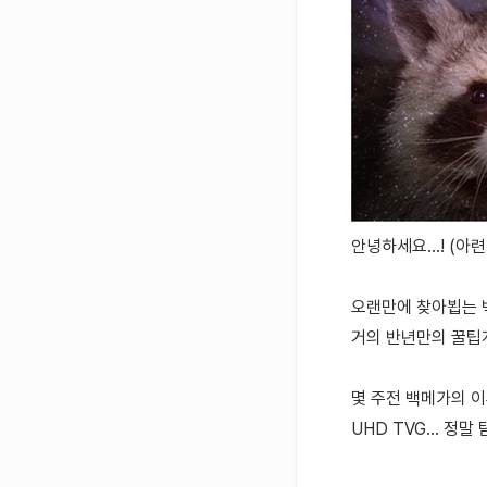
안녕하세요...! (아련.
오랜만에 찾아뵙는 
거의 반년만의 꿀팁게
몇 주전 백메가의 이
UHD TVG... 정말 