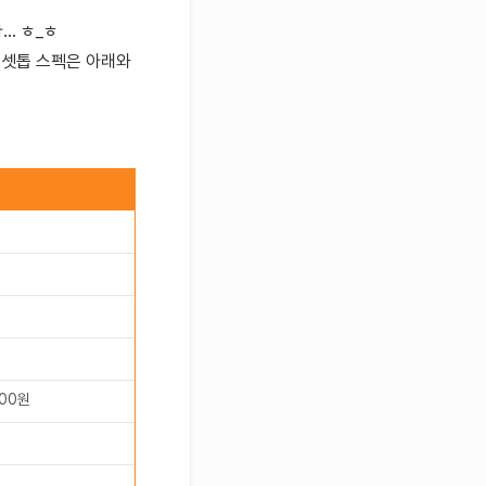
.. ㅎ_ㅎ
 셋톱 스펙은 아래와
400원