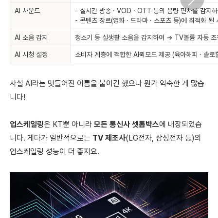
AI 사운드
- 실시간 방송 · VOD · OTT 등의 음량 편차를 감지
- 콘텐츠 장르(영화 · 드라마 · 스포츠 등)에 최적화 된
AI 소음 감지
청소기 등 실생활 소음을 감지하여 → TV볼륨 자동 조
AI 시청 설정
소비자 계층에 적합한 AI퀵모드 제공 (육아해피 · 솔로힐
사실 AI라는 멋들어진 이름을 붙이긴 했으나 뭔가 익숙한 게 많습
니다!
업스케일링
은 KT뿐 아니라
모든 통신사 셋톱박스
에 내장되었습
니다. 게다가 일반적으로는
TV 제조사
(LG전자, 삼성전자 등)의
업스케일링 성능이 더 좋지요.