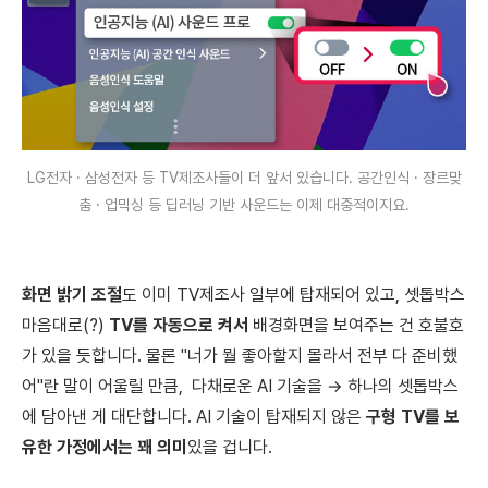
LG전자 · 삼성전자 등 TV제조사들이 더 앞서 있습니다. 공간인식 · 장르맞
춤 · 업믹싱 등 딥러닝 기반 사운드는 이제 대중적이지요.
화면 밝기 조절
도 이미 TV제조사 일부에 탑재되어 있고, 셋톱박스
마음대로(?)
TV를 자동으로 켜서
배경화면을 보여주는 건 호불호
가 있을 듯합니다. 물론 "너가 뭘 좋아할지 몰라서 전부 다 준비했
어"란 말이 어울릴 만큼,
다채로운 AI 기술
을 →
하나의 셋톱박스
에 담아낸 게 대단합니다. AI 기술이 탑재되지 않은
구형 TV를 보
유한 가정에서는 꽤 의미
있을 겁니다.