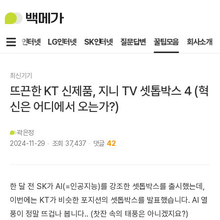
백
메
가
메
KT인터넷
LG인터넷
SK인터넷
질문답변
꿀팁모음
회사소개
뉴
최신기기
뜨끈한 KT 신제품, 지니 TV 셋톱박스 4 (혁
신은 어디에서 오는가?)
곽은정
2024-11-29
조회
37,437
댓글
42
한 달 전 SK가 AI(=인공지능)를 강조한 셋톱박스를 출시했는데,
이번에는 KT가 비슷한 포지션의 셋톱박스를 발표했습니다. AI 열
풍이 정말 뜨겁나 봅니다.. (찻잔 속의 태풍은 아니겠지요?)