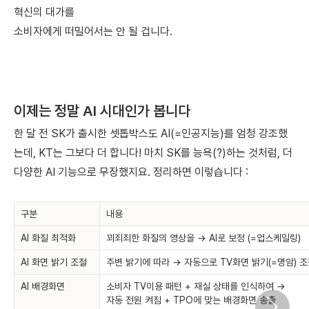
혁신의 대가를
소비자에게 떠밀어서는 안 될 겁니다.
이제는 정말 AI 시대인가 봅니다
한 달 전 SK가 출시한 셋톱박스도 AI(=인공지능)를 엄청 강조했
는데, KT는 그보다 더 합니다! 마치 SK를 능욕(?)하는 것처럼, 더
다양한 AI 기능으로 무장했지요. 정리하면 이렇습니다 :
구분
내용
AI 화질 최적화
꾀죄죄한 화질의 영상을 → AI로 보정 (=업스케일링)
AI 화면 밝기 조절
주변 밝기에 따라 → 자동으로 TV화면 밝기(=명암) 
AI 배경화면
소비자 TV이용 패턴 + 재실 상태를 인식하여 →
자동 전원 켜짐 + TPO에 맞는 배경화면 송출