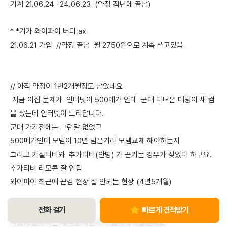
기계 21.06.24 -24.06.23 (약정 작년에 끝남)
* *기가 와이파이 버디 ax
21.06.21 가입 //약정 끝남 월 2750원으로 계속 쓰고있음
// 아직 약정이 1년2개월정도 남았네요
지금 이집 문제가 인터넷이 500메가 인데 군대 다녀온 대딩이 새 컴
을 샀는데 인터넷이 느리답니다.
군대 가기전에는 그런말 없었고
500메가인데 모뎀이 10년 넘은거라 모뎀교체 해야하는지
그리고 거실티비와 추가티비(안방) 가 끈키는 경우가 잦았다 하구요.
추가티비 리모콘 잘 안됨
와이파이 최근에 끈킴 현상 잘 안되는 현상 (4년5개월)
전화 걸기
빠르게 견적받기
약정이 끝나가면 재약정 하면서 수월하게 바꿀텐데요.