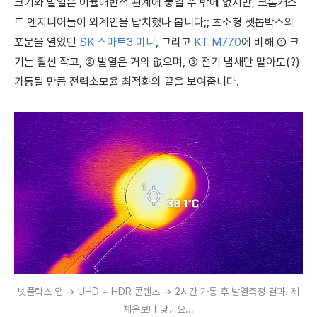
크기와 발열은 이율배반적 관계에 놓일 수 밖에 없지만, 크롬캐스
트 엔지니어들이 외계인을 납치했나 봅니다;; 초소형 셋톱박스의
포문을 열었던
SK 스마트3 미니
, 그리고
KT M770
에 비해 ① 크
기는 훨씬 작고, ② 발열은 거의 없으며, ③ 전기 냄새만 맡아도(?)
가동될 만큼 전력소모율 최적화의 끝을 보여줍니다.
넷플릭스 앱 → UHD + HDR 콘텐츠 → 2시간 가동 후 발열측정 결과. 제
체온보다 낮군요...