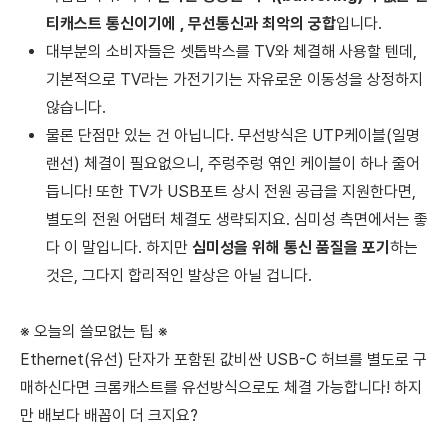
티캐스트 통신이기에 , 무선통신과 최악의 궁합
입니다.
대부분의 소비자들은 셋톱박스를 TV와 체결해 사용할 텐데,
기본적으로 TV라는 가전기기는 자유로운 이동성을 상정하지
않습니다.
물론 단점만 있는 건 아닙니다. 무선방식은 UTP케이블(일명
랜선) 체결이 필요없으니, 주렁주렁 엮인 케이블이 하나 줄어
듭니다! 또한 TV가 USB포트 상시 전원 공급을 지원한다면,
별도의 전원 어댑터 체결도 생략되지요. 심미성 측면에서는 좋
다 이 말입니다. 하지만
심미성을 위해 통신 품질을 포기
하는
것은, 그다지 합리적인 발상은 아닐 겁니다.
※ 오늘의 쓸모없는 팁
※
Ethernet(유선) 단자가 포함된 값비싼 USB-C 허브를 별도로 구
매하신다면
크롬캐스트를 유선방식으로도 체결 가능합니다! 하지
만 배보다 배꼽이 더 크지요?