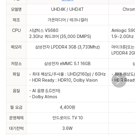
모델명
UHD4K / UHD4T
Chrom
제조
가온미디어 / 테크니컬러
CPU
시냅틱스 VS680
Amlogic S
2.3Ghz 쿼드코어 (35,000 DMIPS)
1.9~2.0Ghz
메모리
삼성전자 LPDDR4 3GB (3,733Mhz)
마이크론(또는 
LPDDR4 2GB
저장소
삼성전자 eMMC 5.1 16GB
화질
- 최대 해상도/주사율 : UHD(2160p) / 60Hz
- 최대 해상도/
- HDR Ready : HDR10, Dolby Vision
- HDR Ready
음질
- AI 음향 (LG전자)
- Dolby Atmos
월 요금
4,400원
운영체제
안드로이드 TV 10
대기전력
3.6W