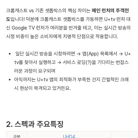
크롬캐스트 vs 기존 셋톱박스의 핵심 차이는
메인 런처의 주객전
도
입니다! 덕분에 크롬캐스트 셋톱박스를 가동하면 U+tv 런처 대
신 Google TV 런처가 여러분을 반겨줄 테고, 이는 실시간 방송의
시청 비중이 높은 소비자에게 치명적 단점으로 작용합니다.
일단 실시간 방송을 시청하려면 → 앱(App) 목록에서 → U+
tv를 찾아서 실행하고 → 서비스 로딩(?)을 기다리는 번잡스
러운 과정이 요구되며
아직까지는 U+tv 앱의 최적화가 부족한 건지 간헐적인 크래
시 현상이 목격되고 있거든요.
2. 스펙과 주요특징
구분
UHD4