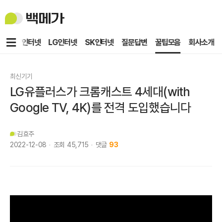
백
메
가
메
KT인터넷
LG인터넷
SK인터넷
질문답변
꿀팁모음
회사소개
뉴
최신기기
LG유플러스가 크롬캐스트 4세대(with
Google TV, 4K)를 전격 도입했습니다
김효주
2022-12-08
조회
45,715
댓글
93