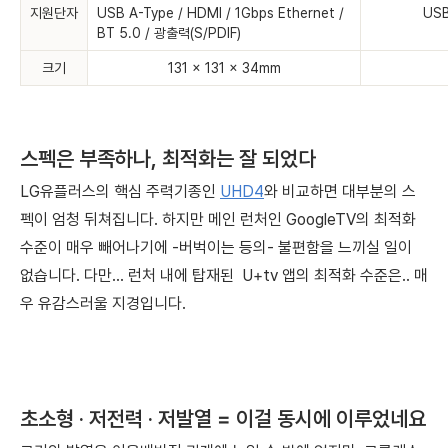
지원단자
USB A-Type / HDMI / 1Gbps Ethernet /
USB
BT 5.0 /
광출력
(S/PDIF)
크기
131 x 131 x 34mm
스펙은 부족하나, 최적화는 잘 되었다
LG유플러스의 핵심 주력기종인
UHD4
와 비교하면 대부분의 스
펙이 엄청 뒤쳐집니다. 하지만 메인 런처인 GoogleTV의 최적화
수준이 매우 빼어나기에 -버벅이는 등의- 불편함을 느끼실 일이
없습니다. 다만... 런처 내에 탑재된
U+tv
앱의 최적화 수준은.. 매
우 유감스러울 지경입니다.
초소형 · 저전력 ·
저발열 = 이걸 동시에 이루었네요