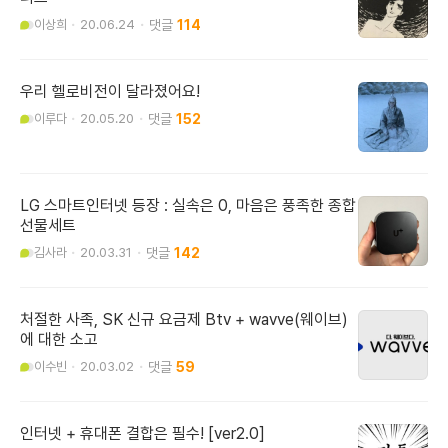
이상희
20.06.24
114
우리 헬로비전이 달라졌어요!
이루다
20.05.20
152
LG 스마트인터넷 등장 : 실속은 0, 마음은 풍족한 종합
선물세트
김사라
20.03.31
142
처절한 사족, SK 신규 요금제 Btv + wavve(웨이브)
에 대한 소고
이수빈
20.03.02
59
인터넷 + 휴대폰 결합은 필수! [ver2.0]