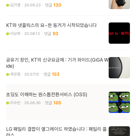
김가영
20.09.23
130
KT와 넷플릭스의 묘~한 동거가 시작되었습니다
이상희
20.08.13
93
공유기 장인, KT의 신규요금제 : 기가 와이드(GiGA W
ide)
곽은정
20.07.15
153
초딩도 이해하는 원스톱전환서비스 (OSS)
이수빈
20.06.30
105
LG 패밀리 결합이 옆그레이드 하였습니다 : 패밀리 플
러스