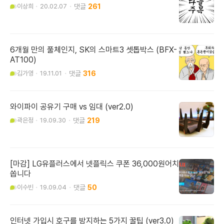
이상희
20.02.07
261
6개월 만의 풀체인지, SK의 스마트3 셋톱박스 (BFX-
AT100)
김가영
19.11.01
316
와이파이 공유기 구매 vs 임대 (ver2.0)
곽은정
19.09.30
219
[마감] LG유플러스에서 넷플릭스 쿠폰 36,000원어치
쏩니다
이수빈
19.09.04
50
인터넷 가입시 호구를 방지하는 5가지 꿀팁 (ver3.0)