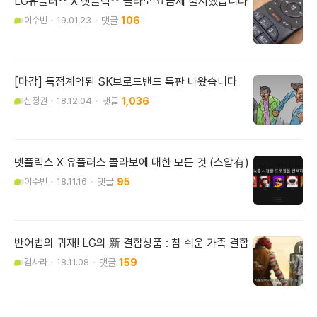
LG유플러스 X 넷플릭스 콜라보 요금제 출시했습니다
이수빈
19.01.23
106
[마감] 독점계약된 SK브로드밴드 특판 나왔습니다
신정권
18.12.04
1,036
넷플릭스 X 유플러스 콜라보에 대한 모든 것 (스압有)
이수빈
18.11.16
95
반어법의 귀재! LG의 新 결합상품 : 참 쉬운 가족 결합
김사라
18.11.08
159