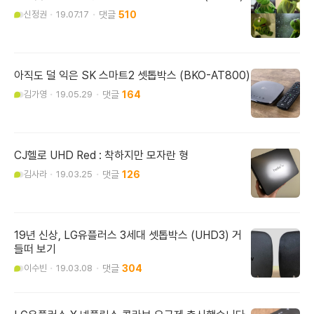
신정권
19.07.17
510
아직도 덜 익은 SK 스마트2 셋톱박스 (BKO-AT800)
김가영
19.05.29
164
CJ헬로 UHD Red : 착하지만 모자란 형
김사라
19.03.25
126
19년 신상, LG유플러스 3세대 셋톱박스 (UHD3) 거
들떠 보기
이수빈
19.03.08
304