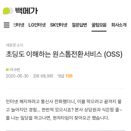
백
메
가
메
KT인터넷
LG인터넷
SK인터넷
질문답변
꿀팁모음
회사소개
뉴
새로운 소식
초딩도 이해하는 원스톱전환서비스 (OSS)
이수빈
2020-06-30
조회
68,981
댓글
105
인터넷 해지하려고 통신사 전화했더니, 이를 막으려고 끝까지 물
고 늘어지던 경험... 한번씩 있으시죠? 본사 상담원과 식은땀 줄~
줄 나는 밀당을 하고나면, 현자타임이 찾아오곤 했습니다.