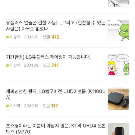
유플러스 알뜰폰 결합 가능! ...그리고 (결합할 수 있는
사람은) 아무도 없었다
이상희
20.12.01
412
기간한정) LG유플러스 재약정이 가능합니다!
이상희
20.11.09
741
개과천선한 탕자, LG헬로비전 UHD2 셋톱 (K1100U
A)
김사라
20.10.19
117
초소형이라는 이름이 아깝지 않은, KT의 UHD4 셋톱
박스 (M770)