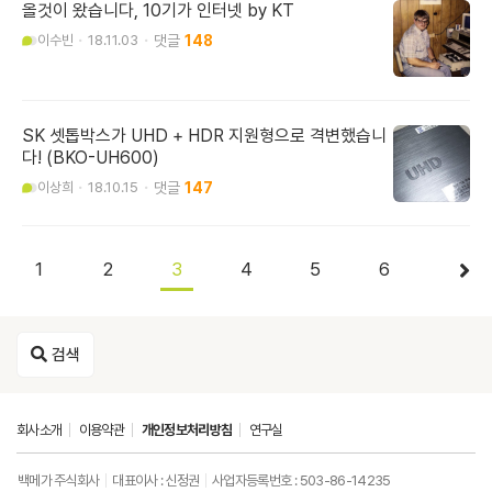
올것이 왔습니다, 10기가 인터넷 by KT
이수빈
18.11.03
148
SK 셋톱박스가 UHD + HDR 지원형으로 격변했습니
다! (BKO-UH600)
이상희
18.10.15
147
1
2
3
4
5
6
검색
회사소개
이용약관
개인정보처리방침
연구실
백메가 주식회사
대표이사 : 신정권
사업자등록번호 : 503-86-14235