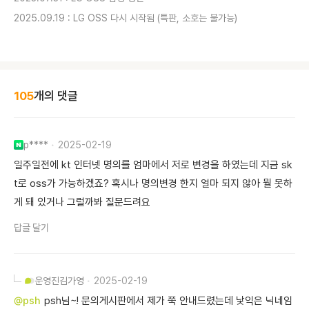
2025.09.19 : LG OSS 다시 시작됨 (특판, 소호는 불가능)
105
개의 댓글
p****
2025-02-19
일주일전에 kt 인터넷 명의를 엄마에서 저로 변경을 하였는데 지금 sk
t로 oss가 가능하겠죠? 혹시나 명의변경 한지 얼마 되지 않아 뭘 못하
게 돼 있거나 그럴까봐 질문드려요
답글 달기
운영진
김가영
2025-02-19
@psh
psh님~! 문의게시판에서 제가 쭉 안내드렸는데 낯익은 닉네임