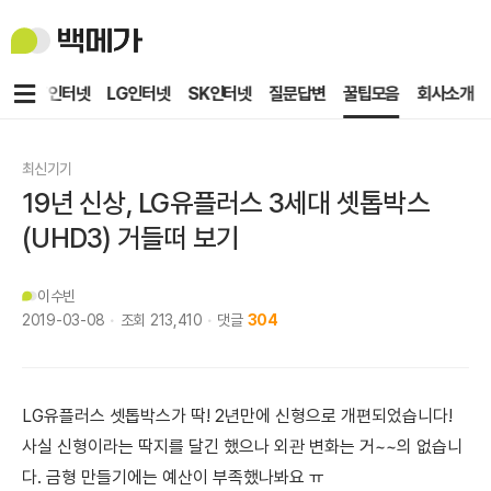
백
메
가
메
KT인터넷
LG인터넷
SK인터넷
질문답변
꿀팁모음
회사소개
뉴
최신기기
19년 신상, LG유플러스 3세대 셋톱박스
(UHD3) 거들떠 보기
이수빈
2019-03-08
조회
213,410
댓글
304
LG유플러스 셋톱박스가
딱! 2년만에 신형으로 개편되었습니다!
사실 신형이라는 딱지를 달긴 했으나 외관 변화는 거~~의 없습니
다. 금형 만들기에는 예산이 부족했나봐요 ㅠ