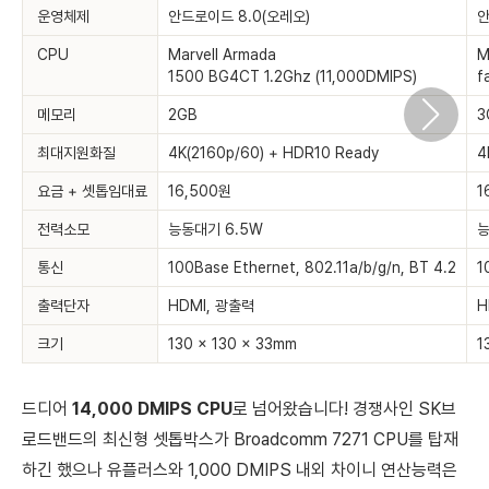
운영체제
안드로이드 8.0(오레오)
안
CPU
Marvell Armada
M
1500 BG4CT 1.2Ghz (11,000DMIPS)
f
메모리
2GB
3
최대지원화질
4K(2160p/60) + HDR10 Ready
4
요금 + 셋톱임대료
16,500원
1
전력소모
능동대기 6.5W
능
통신
100Base Ethernet, 802.11a/b/g/n, BT 4.2
1
출력단자
HDMI, 광출력
H
크기
130 x 130 x 33mm
1
드디어
14,000 DMIPS CPU
로 넘어왔습니다!
경쟁사인 SK브
로드밴드의 최신형 셋톱박스가 Broadcomm 7271 CPU를 탑재
하긴 했으나 유플러스와 1,000 DMIPS 내외 차이니 연산능력은