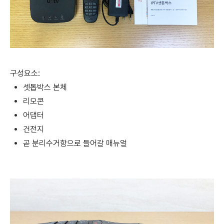
구성요소:
셋톱박스 본체
리모콘
어댑터
건전지
곧 분리수거함으로 들어갈 매뉴얼