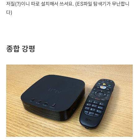
저질(?)이니 따로 설치해서 쓰셔요. (ES파일 탐색기가 무난합니
다)
종합 강평