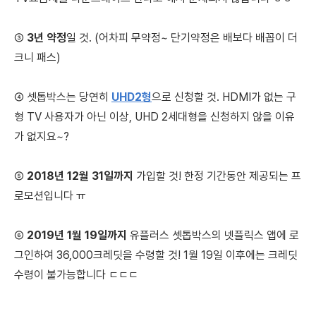
③
3년 약정
일 것.
(어차피 무약정~ 단기약정은 배보다 배꼽이 더
크니 패스)
④ 셋톱박스는 당연히
UHD2형
으로 신청할 것.
HDMI가 없는 구
형 TV 사용자가 아닌 이상, UHD 2세대형을 신청하지 않을 이유
가 없지요~?
⑤
2018년 12월 31일까지
가입할 것!
한정 기간동안 제공되는 프
로모션입니다 ㅠ
⑥
2019년 1월 19일까지
유플러스 셋톱박스의 넷플릭스 앱에 로
그인하여 36,000크레딧을 수령할 것!
1월 19일 이후에는 크레딧
수령이 불가능합니다 ㄷㄷㄷ