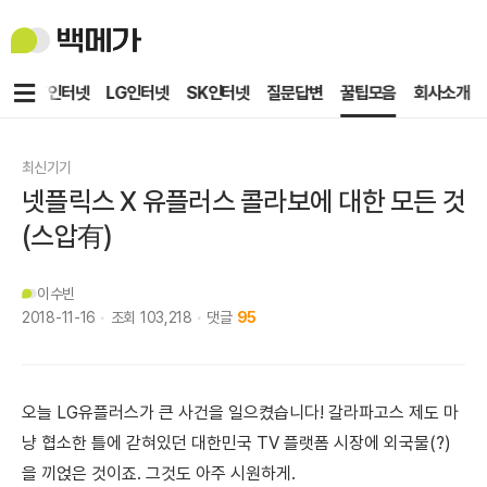
백
메
가
메
KT인터넷
LG인터넷
SK인터넷
질문답변
꿀팁모음
회사소개
뉴
최신기기
넷플릭스 X 유플러스 콜라보에 대한 모든 것
(스압有)
이수빈
2018-11-16
조회
103,218
댓글
95
오늘 LG유플러스가 큰 사건을 일으켰습니다!
갈라파고스 제도 마
냥 협소한 틀에 갇혀있던 대한민국 TV 플랫폼 시장에 외국물(?)
을 끼얹은 것이죠. 그것도 아주 시원하게.