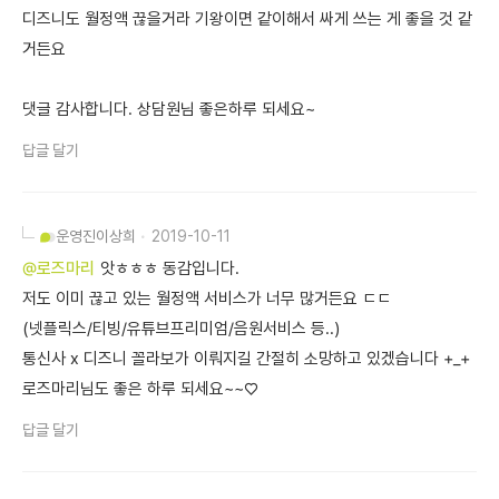
디즈니도 월정액 끊을거라 기왕이면 같이해서 싸게 쓰는 게 좋을 것 같
거든요
댓글 감사합니다. 상담원님 좋은하루 되세요~
답글 달기
운영진
이상희
2019-10-11
@로즈마리
앗ㅎㅎㅎ 동감입니다.
저도 이미 끊고 있는 월정액 서비스가 너무 많거든요 ㄷㄷ
(넷플릭스/티빙/유튜브프리미엄/음원서비스 등..)
통신사 x 디즈니 꼴라보가 이뤄지길 간절히 소망하고 있겠습니다 +_+
로즈마리님도 좋은 하루 되세요~~♡
답글 달기