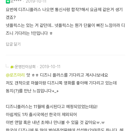
로****
2019-10-11
요번에 디즈니플러스 나오면 통신사랑 합작?해서 요금제 같은거 생기
겠죠?
넷플릭스는 있는 거 같던데.. 넷플릭스는 뭔가 단물이 빠진 느낌이라 디
즈니 기다리는 1인입니다 ㅎ
답글 달기
운영진
이상희
2019-10-11
@로즈마리
앗 ㅎㅎ 디즈니 플러스를 기다리고 계시나보네요
저도 갠적으로 마블이랑 디즈니쪽 영화를 좋아해 기다리고 있는데
동지(?)를 만난 느낌입니다+_+
디즈니플러스는 11월에 출시된다고 예정되있었는데요!
아쉽게도 1차 출시국에선 한국이 제외되어
이번 연말 혹은 내년 초에나 만나볼 수 있을 것 같아요ㅠ.ㅠ
한국이 디즈니에 돈 많이 벌어주었을텐데 섭섭한(?)마음도 듭니다..헤