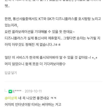
헷..
한편, 통신사들중에서도 KT와 SK가 디즈니플러스를 호시탐탐 노리고
있는지라,
요런 꼴라보레이션을 기대해볼 수 있을 듯 한데요~
디즈니플러스가 실제 통신사와 제휴할지.. 그렇다면 승자는 누가될 지
아직 아무것도 정해진 게 없습니다..!ㅎㅎ
일단 이 서비스가 한국에 출시되어봐야 알 수 있을 것 같아유~! +_+
머지 않았으니 함께 쪼끔 더 기다려보아용♡
답글 달기
로****
2019-10-11
@이상희
네 꼭 나오면 좋겠네요 ㅋㅋ
어차피 인터넷이랑 티비는 써야하는 거고