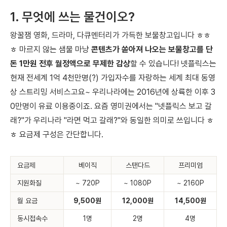
1. 무엇에 쓰는 물건이오?
왕꿀잼 영화, 드라마, 다큐멘터리가 가득한 보물창고입니다 ㅎㅎ
ㅎ
마르지 않는 샘물 마냥
콘텐츠가 쏟아져 나오는 보물창고를 단
돈 1만원 전후 월정액으로 무제한 감상
할 수 있습니다!
넷플릭스는
현재 전세계 1억 4천만명(?) 가입자수를 자랑하는
세계 최대 동영
상 스트리밍 서비스고요~ 우리나라에는 2016년에 상륙한 이후 3
0만명이 유료 이용중이죠. 요즘 영미권에서는
"넷플릭스 보고 갈
래?"
가 우리나라
"라면 먹고 갈래?"
와 동일한 의미로 쓰입니다 ㅎ
ㅎ
요금제 구성은 간단합니다.
요금제
베이직
스탠다드
프리미엄
지원화질
~ 720P
~ 1080P
~ 2160P
월 요금
9,500원
12,000원
14,500원
동시접속수
1명
2명
4명