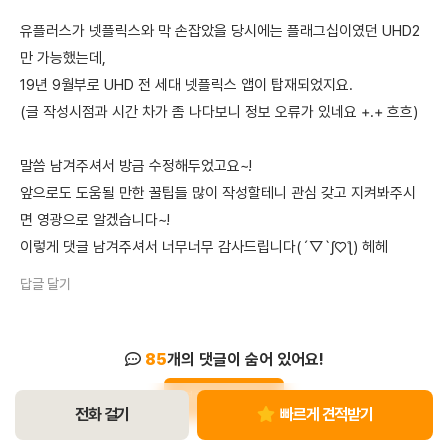
유플러스가 넷플릭스와 막 손잡았을 당시에는 플래그십이였던 UHD2
만 가능했는데,
19년 9월부로 UHD 전 세대 넷플릭스 앱이 탑재되었지요.
(글 작성시점과 시간 차가 좀 나다보니 정보 오류가 있네요 +.+ 흐흐)
말씀 남겨주셔서 방금 수정해두었고요~!
앞으로도 도움될 만한 꿀팁들 많이 작성할테니 관심 갖고 지켜봐주시
면 영광으로 알겠습니다~!
이렇게 댓글 남겨주셔서 너무너무 감사드립니다(´▽`ʃ♡ƪ) 헤헤
답글 달기
85
개의 댓글이 숨어 있어요!
펼쳐서 보기
전화 걸기
빠르게 견적받기