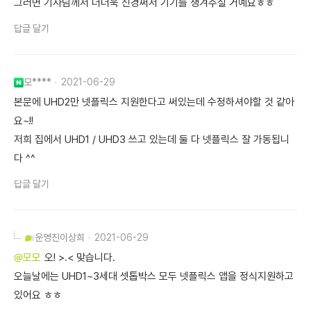
그러면 기사님께서 더더욱 신경써서 기기를 챙겨주실 거예요ㅎㅎ
답글 달기
모****
2021-06-29
본문에 UHD2만 넷플릭스 지원한다고 써있는데 수정하셔야할 것 같아
요~!!
저희 집에서 UHD1 / UHD3 쓰고 있는데 둘 다 넷플릭스 잘 가동됩니
다 ^^
답글 달기
운영진
이상희
2021-06-29
@모모
오! >.< 맞습니다.
오늘날에는 UHD1~3세대 셋톱박스 모두 넷플릭스 앱을 정식지원하고
있어요 ㅎㅎ