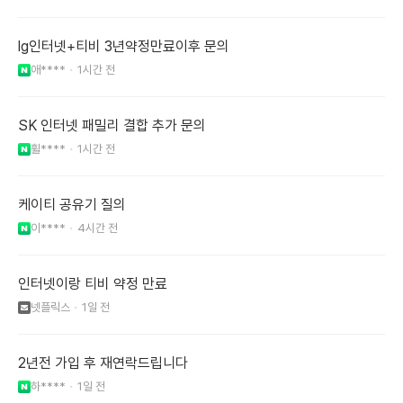
lg인터넷+티비 3년약정만료이후 문의
애****
1시간 전
SK 인터넷 패밀리 결합 추가 문의
휠****
1시간 전
케이티 공유기 질의
이****
4시간 전
인터넷이랑 티비 약정 만료
넷플릭스
1일 전
2년전 가입 후 재연락드립니다
하****
1일 전