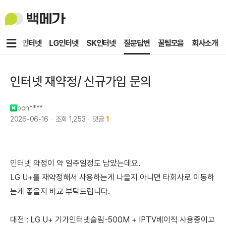
백
메
가
메
KT인터넷
LG인터넷
SK인터넷
질문답변
꿀팁모음
회사소개
뉴
인터넷 재약정/ 신규가입 문의
bon****
2026-06-16
조회
1,253
댓글
1
인터넷 약정이 약 일주일정도 남았는데요.
LG U+를 재약정해서 사용하는게 나을지 아니면 타회사로 이동하
는게 좋을지 비교 부탁드립니다.
대전 : LG U+ 기가인터넷슬림-500M + IPTV베이직 사용중이고