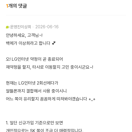
1
개의 댓글
운영진
이상희
2026-06-16
안녕하세요, 고객님~!
백메가 이상희라고 합니다 💕
오! LG인터넷 약정이 곧 종료되어
재약정을 할지, 타사로 이동할지 고민 중이시군요~!
현재는 LG인터넷 2회선에다가
알뜰폰까지 결합해서 사용 중이시니
어느 쪽이 유리할지 꼼꼼하게 따져봐야겠습니다 +_+
1. 일단 신규가입 기준으로만 보면
개인적으로는 SK 쪽이 조금 더 매력적입니다.