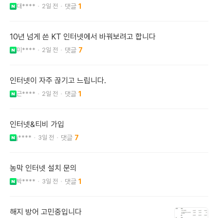
대****
2일 전
1
10년 넘게 쓴 KT 인터넷에서 바꿔보려고 합니다
미****
2일 전
7
인터넷이 자주 끊기고 느립니다.
근****
2일 전
1
인터넷&티비 가입
j****
3일 전
7
농막 인터넷 설치 문의
박****
3일 전
1
해지 방어 고민중입니다