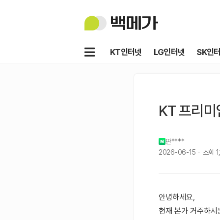
백
메
가
메
KT인터넷
LG인터넷
SK인
뉴
KT 프리미
딴****
2026-06-15
조회
1
안녕하세요,
현재 본가 거주하시는