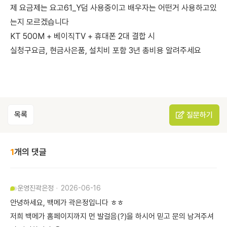
제 요금제는 요고61_Y덤 사용중이고 배우자는 어떤거 사용하고있
는지 모르겠습니다
KT 500M + 베이직TV + 휴대폰 2대 결합 시
실청구요금, 현금사은품, 설치비 포함 3년 총비용 알려주세요
목록
질문하기
1
개의 댓글
운영진
곽은정
2026-06-16
안녕하세요, 백메가 곽은정입니다 ㅎㅎ
저희 백메가 홈페이지까지 먼 발걸음(?)을 하시어 믿고 문의 남겨주셔