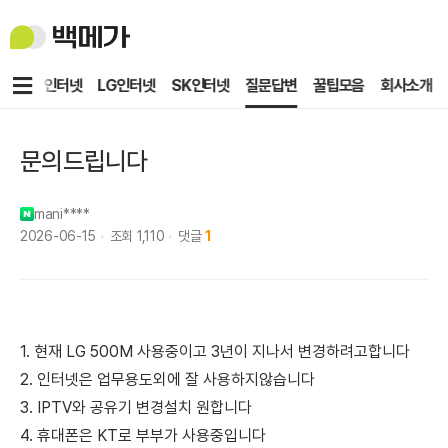
백
메
가
메
KT인터넷
LG인터넷
SK인터넷
질문답변
꿀팁모음
회사소개
뉴
문의드립니다
mani****
2026-06-15
조회
1,110
댓글
1
1. 현재 LG 500M 사용중이고 3년이 지나서 변경하려고합니다
2. 인터넷은 업무용도외에 잘 사용하지않습니다
3. IPTV와 공유기 변경설치 원합니다
4. 휴대폰은 KT로 부부가 사용중입니다