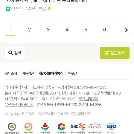
약정 종료된 부모님 집 인터넷 문의드립니다.
영****
1일 전
3
1
2
3
4
5
6
검색
질문하기
회사소개
이용약관
개인정보처리방침
연구실
백메가 주식회사
대표이사 : 신정권
사업자등록번호 : 503-86-14235
본사 : 대구광역시 수성구 들안로 258 백메가
서울지사 : 서울 마포구 독막로7길 40
대표전화 : 1544-5823
팩스 : 02-6008-6920
주요 법적고지
유선통신 사전승낙서
콘텐츠 도용시 민/형사상 처벌 및 손해배상 청구.
Copyright © 2008 ~ 2026 백메가 주식회사. 모든 권리 보유.
한
성
사
과
중
중
ISO9001
국
평
랑
기
소
소
품
정
등
의
정
기
벤
질