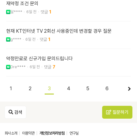
재약정 조건 문의
달****
6일 전
1
현재 KT인터넷 TV 2회선 사용중인데 변경할 경우 질문
g****
6일 전
1
약정만료로 신규가입 문의드립니다
Dre****
6일 전
7
1
2
3
4
5
6
검색
질문하기
회사소개
이용약관
개인정보처리방침
연구실