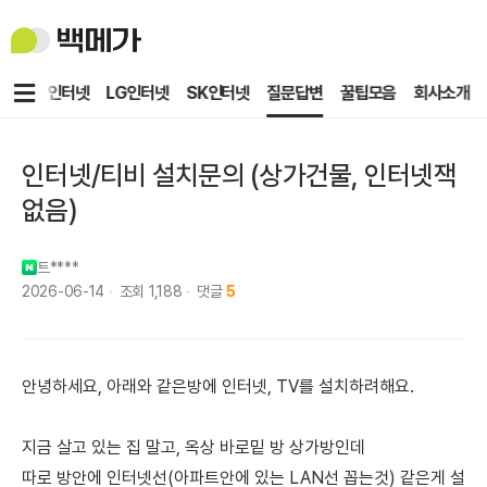
백
메
가
메
KT인터넷
LG인터넷
SK인터넷
질문답변
꿀팁모음
회사소개
뉴
인터넷/티비 설치문의 (상가건물, 인터넷잭
없음)
트****
2026-06-14
조회
1,188
댓글
5
안녕하세요, 아래와 같은방에 인터넷, TV를 설치하려해요.
지금 살고 있는 집 말고, 옥상 바로밑 방 상가방인데
따로 방안에 인터넷선(아파트안에 있는 LAN선 꼽는것) 같은게 설