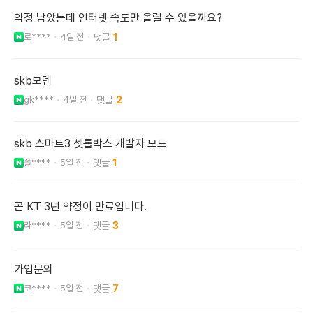
약정 남았는데 인터넷 속도만 올릴 수 있을까요?
로****
4일 전
1
skb모뎀
gk****
4일 전
2
skb 스마트3 셋톱박스 개발자 모드
쫄****
5일 전
1
곧 KT 3년 약정이 만료입니다.
라****
5일 전
3
가입문의
코****
5일 전
7