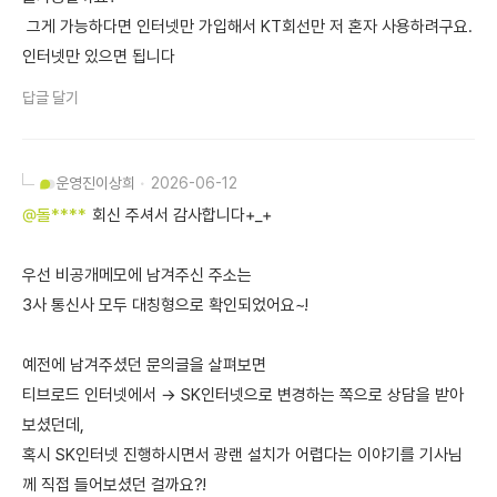
그게 가능하다면 인터넷만 가입해서 KT회선만 저 혼자 사용하려구요.
인터넷만 있으면 됩니다
답글 달기
운영진
이상희
2026-06-12
@돌****
회신 주셔서 감사합니다+_+
우선 비공개메모에 남겨주신 주소는
3사 통신사 모두 대칭형으로 확인되었어요~!
예전에 남겨주셨던 문의글을 살펴보면
티브로드 인터넷에서 → SK인터넷으로 변경하는 쪽으로 상담을 받아
보셨던데,
혹시 SK인터넷 진행하시면서 광랜 설치가 어렵다는 이야기를 기사님
께 직접 들어보셨던 걸까요?!