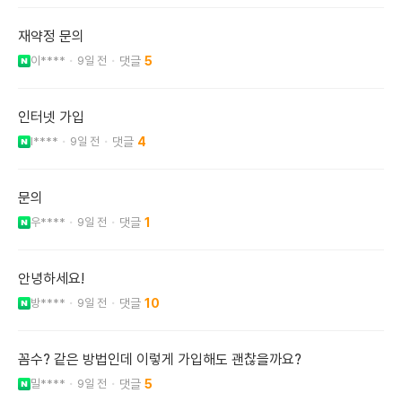
재약정 문의
이****
9일 전
5
인터넷 가입
l****
9일 전
4
문의
우****
9일 전
1
안녕하세요!
방****
9일 전
10
꼼수? 같은 방법인데 이렇게 가입해도 괜찮을까요?
밀****
9일 전
5