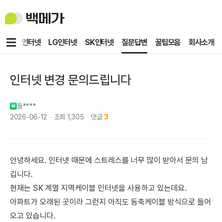
백
메
가
메
KT인터넷
LG인터넷
SK인터넷
질문답변
꿀팁모음
회사소개
뉴
인터넷 변경 문의드립니다
돌****
2026-06-12
조회
1,305
댓글
3
안녕하세요. 인터넷 때문에 스트레스를 너무 많이 받아서 문의 남
깁니다.
현재는 SK 계열 지역케이블 인터넷을 사용하고 있는데요.
아파트가 오래된 곳이라 그런지 아직도 동축케이블 방식으로 들어
오고 있습니다.