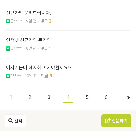
신규가입 문의드립니다.
금****
9일 전
3
인터넷 신규가입 폰가입
유****
9일 전
1
이사가는데 해지하고 가야할까요!?
E****
10일 전
3
1
2
3
4
5
6
검색
질문하기