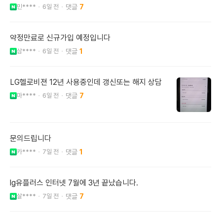
민****
6일 전
7
약정만료로 신규가입 예정입니다
삼****
6일 전
1
LG헬로비젼 12년 사용중인데 갱신또는 해지 상담
마****
6일 전
7
문의드립니다
카****
7일 전
1
lg유플러스 인터넷 7월에 3년 끝났습니다.
살****
7일 전
7