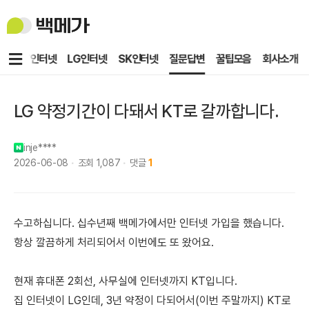
백
메
가
메
KT인터넷
LG인터넷
SK인터넷
질문답변
꿀팁모음
회사소개
뉴
LG 약정기간이 다돼서 KT로 갈까합니다.
inje****
2026-06-08
조회
1,087
댓글
1
수고하십니다. 십수년째 백메가에서만 인터넷 가입을 했습니다.
항상 깔끔하게 처리되어서 이번에도 또 왔어요.
현재 휴대폰 2회선, 사무실에 인터넷까지 KT입니다.
집 인터넷이 LG인데, 3년 약정이 다되어서(이번 주말까지) KT로