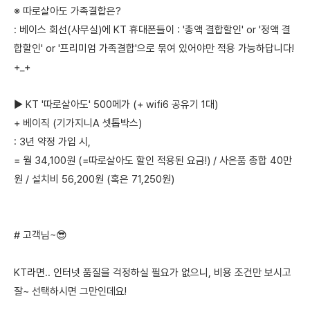
※ 따로살아도 가족결합은?
: 베이스 회선(사무실)에 KT 휴대폰들이 : '총액 결합할인' or '정액 결
합할인' or '프리미엄 가족결합'으로 묶여 있어야만 적용 가능하답니다!
+_+
▶ KT '따로살아도' 500메가 (+ wifi6 공유기 1대)
+ 베이직 (기가지니A 셋톱박스)
: 3년 약정 가입 시,
= 월 34,100원 (=따로살아도 할인 적용된 요금!) / 사은품 총합 40만
원 / 설치비 56,200원 (혹은 71,250원)
# 고객님~😎
KT라면.. 인터넷 품질을 걱정하실 필요가 없으니, 비용 조건만 보시고
잘~ 선택하시면 그만인데요!