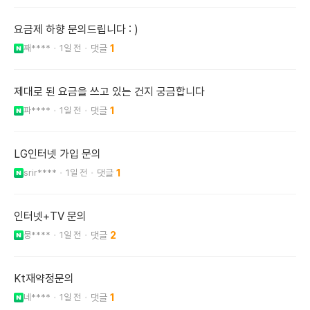
요금제 하향 문의드립니다 : )
째****
1일 전
1
제대로 된 요금을 쓰고 있는 건지 궁금합니다
파****
1일 전
1
LG인터넷 가입 문의
srir****
1일 전
1
인터넷+TV 문의
뭉****
1일 전
2
Kt재약정문의
네****
1일 전
1