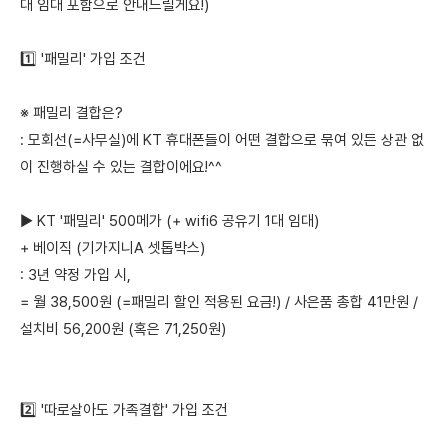
대 임대 포함으로 안내드릴게요!)
1️⃣ '패밀리' 가입 조건
※ 패밀리 결합은?
: 모회선(=사무실)에 KT 휴대폰들이 어떤 결합으로 묶여 있든 상관 없
이 진행하실 수 있는 결합이에요!^^
▶ KT '패밀리' 500메가 (+ wifi6 공유기 1대 임대)
+ 베이직 (기가지니A 셋톱박스)
: 3년 약정 가입 시,
= 월 38,500원 (=패밀리 할인 적용된 요금!) / 사은품 총합 41만원 /
설치비 56,200원 (혹은 71,250원)
2️⃣ '따로살아도 가족결합' 가입 조건