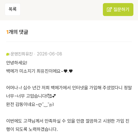
목록
질문하기
1
개의 댓글
운영진
최유진
2026-06-08
안녕하세요!
백메가 미소지기 최유진이에요~♥.♥
어머나~! 십수 년간 저희 백메가에서 인터넷을 가입해 주셨었다니 정말
너무~너무 고맙습니다!🥰💕
완전 감동이네요~ღ˘‿˘ற꒱
이번에도 고객님께서 만족하실 수 있을 만큼 깔끔하고 시원한 가입 진
행이 되도록 노력하겠습니다.