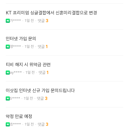
KT 프리미엄 싱글결합에서 신혼미리결합으로 변경
가****
1일 전
3
인터넷 가입 문의
영****
1일 전
1
티비 해지 시 위약금 관련
ay****
1일 전
1
이삿집 인터넷 신규 가입 문의드립니다
S****
1일 전
3
약정 만료 예정
흐****
1일 전
3