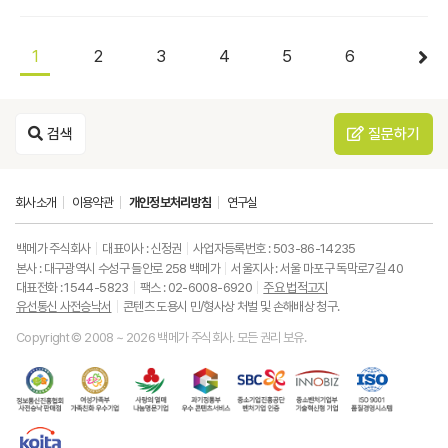
1
2
3
4
5
6
검색
질문하기
회사소개
이용약관
개인정보처리방침
연구실
백메가 주식회사
대표이사 : 신정권
사업자등록번호 : 503-86-14235
본사 : 대구광역시 수성구 들안로 258 백메가
서울지사 : 서울 마포구 독막로7길 40
대표전화 : 1544-5823
팩스 : 02-6008-6920
주요 법적고지
유선통신 사전승낙서
콘텐츠 도용시 민/형사상 처벌 및 손해배상 청구.
Copyright © 2008 ~ 2026 백메가 주식회사. 모든 권리 보유.
한
성
사
과
중
중
ISO9001
국
평
랑
기
소
소
품
정
등
의
정
기
벤
질
보
가
열
통
업
처
경
통
족
매
부
진
기
영
한
신
부
(사
우
흥
업
시
국