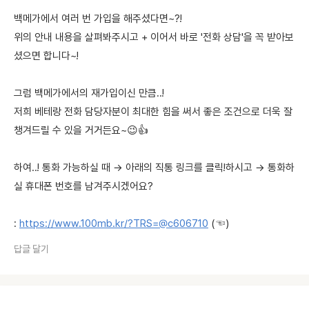
백메가에서 여러 번 가입을 해주셨다면~?!
위의 안내 내용을 살펴봐주시고 + 이어서 바로 '전화 상담'을 꼭 받아보
셨으면 합니다~!
그럼 백메가에서의 재가입이신 만큼..!
저희 베테랑 전화 담당자분이 최대한 힘을 써서 좋은 조건으로 더욱 잘
챙겨드릴 수 있을 거거든요~😉👍
하여..! 통화 가능하실 때 → 아래의 직통 링크를 클릭!하시고 → 통화하
실 휴대폰 번호를 남겨주시겠어요?
:
https://www.100mb.kr/?TRS=@c606710
(☜)
답글 달기