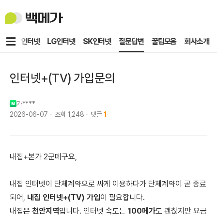
백
메
가
메
KT인터넷
LG인터넷
SK인터넷
질문답변
꿀팁모음
회사소개
뉴
인터넷+(TV) 가입문의
가****
2026-06-07
조회
1,248
댓글
1
내집+본가 2군데구요,
내집 인터넷이 단체계약으로 싸게 이용하다가 단체계약이 곧 종료
되어,
내집 인터넷+(TV) 가입
이 필요합니다.
내집은
천안지역
입니다. 인터넷 속도는
100메가
도 괜찮지만 요금