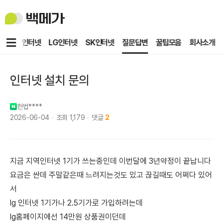
백
메
가
메
KT인터넷
LG인터넷
SK인터넷
질문답변
꿀팁모음
회사소개
뉴
인터넷 설치 문의
헌법****
2026-06-04
조회
1,179
댓글
2
지금 지역인터넷 1기가 쓰는중인데 이번달에 3년약정이 끝납니다
요금은 싼데 주말같은때 느려지는것도 있고 끊길때도 어쩌다 있어
서
lg 인터넷 1기가나 2.5기가로 가입하려는데
lg홈페이지에선 14만원 상품권이던데