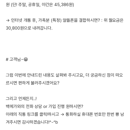
원 (단! 주말, 공휴일, 야간은 45,386원)
→ 인터넷 개통 후, 가족분 (특정) 알뜰폰을 결합하시면? : 위 월요금은
30,800원으로 내려갑니다.
# 고객님~😁
그럼 이번에 안내드린 내용도 살펴봐 주시고요, 더 궁금하신 점이 떠오
르시면 편하게 불러주시겠어요?
그리고 언제든지..!
백메가와의 전화 상담 or 가입 진행 원하시면?
아래의 직통 링크를 클릭!하시고 → 통화하실 휴대폰 번호만 한번 뿅 남
겨주시면 감사하겠습니다!^-^b