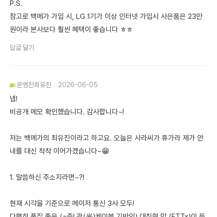
P.S.
참고로 백메가 가입 시, LG 1기가 이상 인터넷 가입시 사은품은 23만
원이라 본사보다 훨씬 혜택이 좋습니다 ㅎㅎ
답글 달기
운영진
최유진
2026-06-05
넵!
비공개 메모 확인했습니다. 감사합니다~!
저는 백메가의 최유진이라고 하고요. 오늘은 사라씨가 휴가라 제가 안
내를 대신 착착 이어가겠습니다~😁
1. 말씀하신 주소지라면~?!
현재 시각을 기준으로 메이저 통신 3사 모두!
다행히 품질 좋은 (=즉! 광(光)케이블 기반인) 대칭형 망 (FTTx)이 들