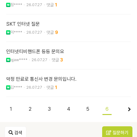
정****
26.07.27
1
SKT 인터넷 질문
익****
26.07.27
9
인터넷티비핸드폰 등등 문의요
qjaw****
26.07.27
3
약정 만료로 통신사 변경 문의입니다.
김****
26.07.27
1
1
2
3
4
5
6
검색
질문하기