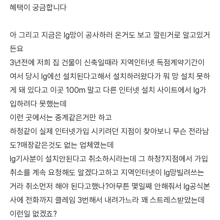
혜택이 궁금합니다
아 그리고 지금은 lg망이 공사하러 온거도 보고 깔린거로 알고있거
든요
3년전에 저희 집 건물이 신축일때라 지역인터넷 독점계약기간이
여서 당시 lg에선 설치된다고해서 설치하러왔다가 뭐 망 설치 못하
게 돼 있다고 이곳 100m 말고 다른 인터넷 설치 사이트에서 lg가
입하려다 못했는데
이런 곳에서는 중계같은거만 하고
하청같이 실제 인터넷가입 시키려던 지점이 찾아보니 무슨 전라남
도?매장같은것도 없는 업체였는데
lg기사분이 설치안된다고 취소하시라는데 그 하청?지점에서 가입
취소를 계속 요청해도 알겠다고하고 지역인터넷이 lg망빌려쓰는
거라 취소먼저 해야 된다고했나?아무튼 몇일째 안해줘서 lg공식본
사에 전화까지 클레임 3번해서 내려가느라 꽤 스트레스받았는데
이런일 없겠죠?