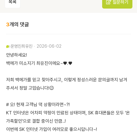
목록
질문하기
3
개의 댓글
운영진
최유진
2026-06-02
안녕하세요!
백메가 미소지기 최유진이에요~♥.♥
저희 백메가를 믿고 찾아주시고, 이렇게 정성스러운 문의글까지 남겨
주셔서 정말 고맙습니다!😉
# 오! 현재 고객님 댁 상황이라면~?!
KT 인터넷은 어차피 약정이 만료된 상태이며, SK 휴대폰들은 모두 '온
가족할인'으로 결합 중이신 만큼..!
이번에 SK 인터넷 가입이 여러모로 좋으시답니다~!