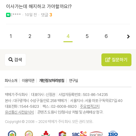
이사가는데 해지하고 가야할까요!?
E****
10일 전
3
1
2
3
4
5
6
검색
질문하기
회사소개
이용약관
개인정보처리방침
연구실
백메가 주식회사
대표이사 : 신정권
사업자등록번호 : 503-86-14235
본사 : 대구광역시 수성구 들안로 258 백메가
서울지사 : 서울 마포구 독막로7길 40
대표전화 : 1544-5823
팩스 : 02-6008-6920
주요 법적고지
유선통신 사전승낙서
콘텐츠 도용시 민/형사상 처벌 및 손해배상 청구.
Copyright © 2008 ~ 2026 백메가 주식회사. 모든 권리 보유.
한
성
사
과
중
중
ISO9001