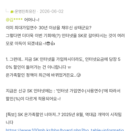
운영진
최유진
2026-06-02
@김****
어머나~!
이미 최대가입연수 30년 이상을 채우신 상태군요?
그렇다면 더더욱 이번 기회에(?) 인터넷을 SK로 갈아타시는 것이 여러
모로 이득이 되겠네요~!😎👍
1. 그런데.. 지금 SK 인터넷을 가입하시더라도, 인터넷요금에 당장 5
0% 할인이 들어가는 건 아니랍니다 ㅠ
온가족할인 정책이 최근에 바뀌었거든요..🥲
지금은 신규 SK 인터넷에는 : '인터넷 가입연수(사용연수)'에 따라서
할인(%)이 다르게 적용되어요~!
[특보] SK 온가족할인 너마저..? 2025년 8월, 역대급 개악이 시작됩
니다
https://www.100mb.kr/bbs/board.php?bo_table=informatio