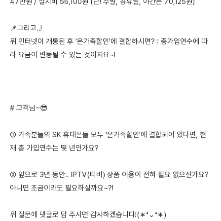
47만원 / 설치비 56,100원 (단! 주말, 공휴일, 야간은 70,125원)
📌그리고..!
위 인터넷이 개통된 후 '온가족할인'에 결합하시면? : 총가입연수에 따
라 요금이 변동될 수 있는 것이지요~!
# 고객님~😎
① 가족분들의 SK 휴대폰들 모두 '온가족할인'에 결합되어 있다면, 현
재 총 가입연수는 몇 년인가요?
② 앞으로 3년 동안.. IPTV(티비) 상품 이용이 전혀 필요 없으신가요?
아니면 조금이라도 필요하실까요~?!
위 질문에 댓글로 답 주시면 감사하겠습니다!(∗❛⌄❛∗)