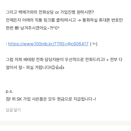
그리고 백메가와의 전화상담 or 가입진행 원하시면?
언제든지 아래의 직통 링크를 클릭!하시고 → 통화하실 휴대폰 번호만
한번 뿅! 남겨주시겠어요~?!^0^
:
https://www.100mb.kr/?TRS=@c606417
(☜)
그럼 저희 베테랑 전화 담당자분이 우선적으로 전화드리고! + 전부 다
알아서 잘~ 뫼실 거랍니다!😉👍👍
p.s.
참! 위 SK 가입 사은품은 모두 현금으로 지급됩니다~!
답글 달기