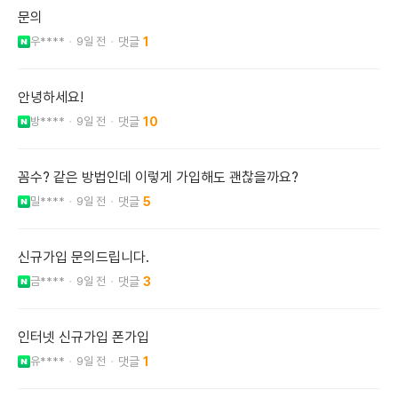
문의
우****
9일 전
1
안녕하세요!
방****
9일 전
10
꼼수? 같은 방법인데 이렇게 가입해도 괜찮을까요?
밀****
9일 전
5
신규가입 문의드립니다.
금****
9일 전
3
인터넷 신규가입 폰가입
유****
9일 전
1