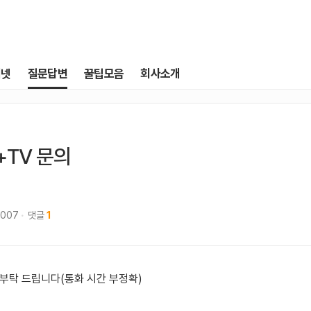
터넷
질문답변
꿀팁모음
회사소개
+TV 문의
,007
댓글
1
 부탁 드립니다(통화 시간 부정확)