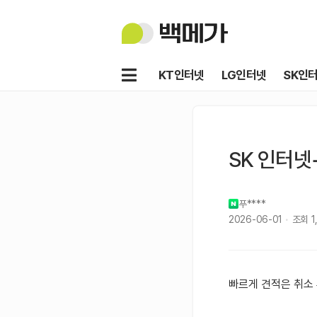
백
메
가
메
KT인터넷
LG인터넷
SK인
뉴
SK 인터넷
푸****
2026-06-01
조회
1
빠르게 견적은 취소