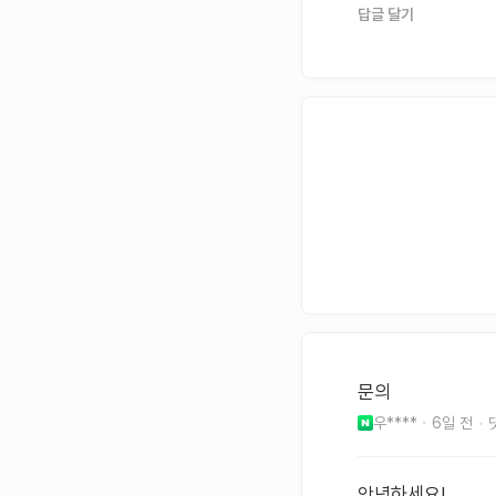
답글 달기
문의
우****
6일 전
안녕하세요!