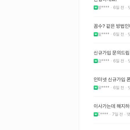
방****
6일 전
꼼수? 같은 방법
밀****
6일 전
신규가입 문의드립
금****
6일 전
인터넷 신규가입 
유****
6일 전
이사가는데 해지하
E****
7일 전