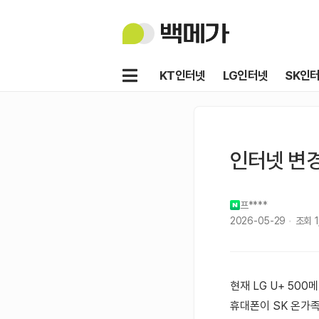
백
메
가
메
KT인터넷
LG인터넷
SK인
뉴
인터넷 변경
프****
2026-05-29
조회
1
현재 LG U+ 50
휴대폰이 SK 온가