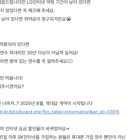
말씀드립니다만 LG인터넷 약정 기간이 남아 있다면
지 않았다면 꼭 체크해 주세요.
 남아 있다면 위약금이 청구되거든요😭
 적용되어 있다면
연수 최대치인 30년 이상이 아닐까 싶어요!
라면 쌓여 있는 연수를 꼭 알려주세요🙋‍♀️
만 띄웁니다!
어주시겠어요?
 너마저..? 2025년 8월, 역대급 개악이 시작됩니다
b.kr/bbs/board.php?bo_table=information&wr_id=33915
인의 인터넷 요금 할인율이 바뀌었어요ㅠ
 31일 이후 SK인터넷을 가입하는 분들은 휴대폰 가입 연수 뿐만이 아닌