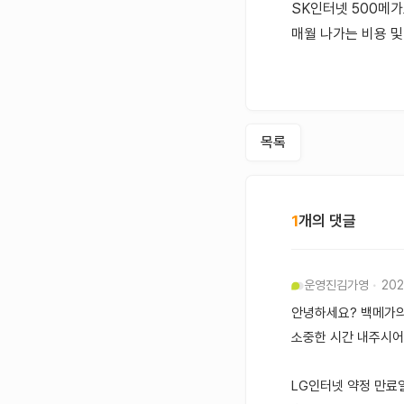
SK인터넷 500메
매월 나가는 비용 
목록
1
개의 댓글
운영진
김가영
202
안녕하세요? 백메가의
소중한 시간 내주시어
LG인터넷 약정 만료