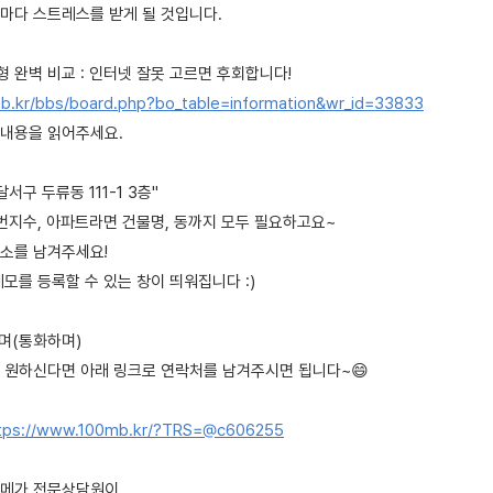
마다 스트레스를 받게 될 것입니다.
칭형 완벽 비교 : 인터넷 잘못 고르면 후회합니다!
b.kr/bbs/board.php?bo_table=information&wr_id=33833
 내용을 읽어주세요.
달서구 두류동 111-1 3층"
 번지수, 아파트라면 건물명, 동까지 모두 필요하고요~
소를 남겨주세요!
모를 등록할 수 있는 창이 띄워집니다 :)
하며(통화하며)
 원하신다면 아래 링크로 연락처를 남겨주시면 됩니다~😄
tps://www.100mb.kr/?TRS=@c606255
백메가 전문상담원이