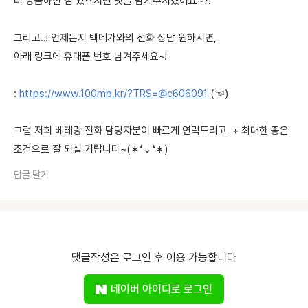
더 궁금하신 점 있으시면 댓글 남겨주시겠어요~?!
그리고..! 언제든지 백메가와의 전화 상담 원하시면,
아래 링크에 휴대폰 번호 남겨주세요~!
:
https://www.100mb.kr/?TRS=@c606091
(☜)
그럼 저희 베테랑 전화 담당자분이 빠르게 연락드리고 + 최대한 좋은
조건으로 잘 뫼실 거랍니다~(∗❛⌄❛∗)
답글 달기
댓글작성은 로그인 후 이용 가능합니다
네이버 아이디로 로그인