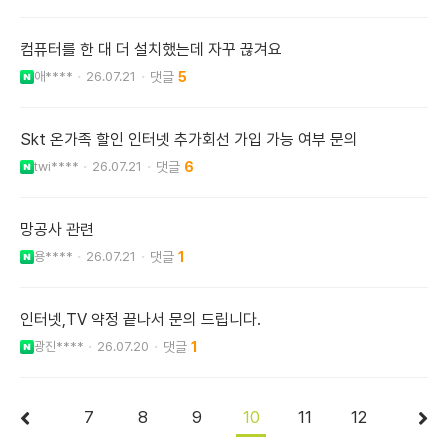
컴퓨터를 한 대 더 설치했는데 자꾸 끊겨요
애****
26.07.21
5
Skt 온가족 할인 인터넷 추가회선 가입 가능 여부 문의
twi****
26.07.21
6
망공사 관련
용****
26.07.21
1
인터넷,TV 약정 끝나서 문의 드립니다.
광진****
26.07.20
1
7
8
9
10
11
12