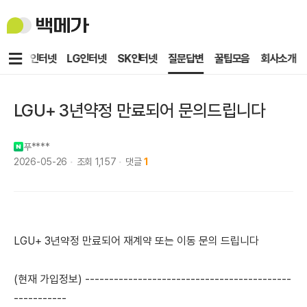
백
메
가
메
KT인터넷
LG인터넷
SK인터넷
질문답변
꿀팁모음
회사소개
뉴
LGU+ 3년약정 만료되어 문의드립니다
푸****
2026-05-26
조회
1,157
댓글
1
LGU+ 3년약정 만료되어 재계약 또는 이동 문의 드립니다
(현재 가입정보) -------------------------------------------
-----------