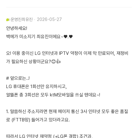
운영진
최유진
2026-05-27
안녕하세요!
백메가 미소지기 최유진이에요~♥.♥
오! 이용 중이신 LG 인터넷과 IPTV 약정이 이제 막 만료되어, 재정비
가 필요하신 상황이군요?😊👍
# 앞으로는..!
LG 휴대폰은 1회선만 유지하시고,
알뜰폰 총 3회선은 모두 ktM모바일을 쓰실 텐데요~!
1. 말씀하신 주소지라면 현재 메이저 통신 3사 인터넷 모두 좋은 품질
로 (FTTB망) 들어가고 있더라고요.
따라서 LG 인터넷 재약정 (+LG폰 결합) 조건과,