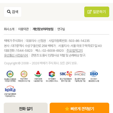
검색
질문하기
회사소개
이용약관
개인정보처리방침
연구실
백메가 주식회사
대표이사 : 신정권
사업자등록번호 : 503-86-14235
본사 : 대구광역시 수성구 들안로 258 백메가
서울지사 : 서울 마포구 독막로7길 40
대표전화 : 1544-5823
팩스 : 02-6008-6920
주요 법적고지
유선통신 사전승낙서
콘텐츠 도용시 민/형사상 처벌 및 손해배상 청구.
Copyright © 2008 ~ 2026 백메가 주식회사. 모든 권리 보유.
한
성
사
과
중
중
ISO9001
국
평
랑
기
소
소
품
정
등
의
정
기
벤
질
보
가
열
통
업
처
경
통
족
매
부
진
기
영
한
신
부
(사
우
흥
업
시
국
진
가
회
수
공
부
스
산
흥
족
복
콘
단
기
템
업
협
친
지
텐
벤
술
기
회
화
공
츠
처
혁
술
유
우
동
서
기
신
진
선
수
모
비
업
형
전화 걸기
빠르게 견적받기
흥
통
기
금
스
인
기