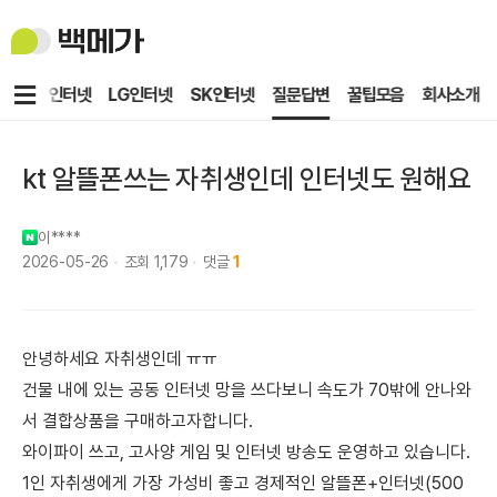
백
메
가
메
KT인터넷
LG인터넷
SK인터넷
질문답변
꿀팁모음
회사소개
뉴
kt 알뜰폰쓰는 자취생인데 인터넷도 원해요
이****
2026-05-26
조회
1,179
댓글
1
안녕하세요 자취생인데 ㅠㅠ
건물 내에 있는 공동 인터넷 망을 쓰다보니 속도가 70밖에 안나와
서 결합상품을 구매하고자합니다.
와이파이 쓰고, 고사양 게임 및 인터넷 방송도 운영하고 있습니다.
1인 자취생에게 가장 가성비 좋고 경제적인 알뜰폰+인터넷(500