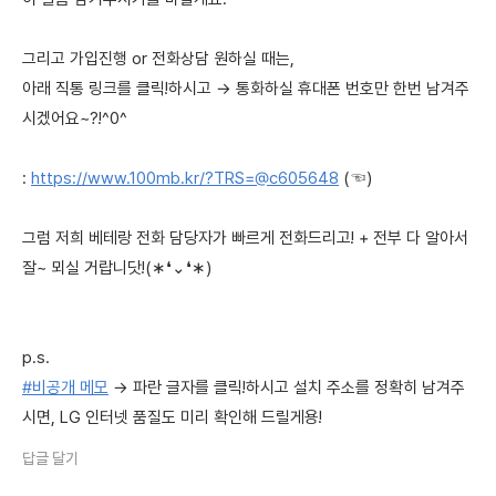
그리고 가입진행 or 전화상담 원하실 때는,
아래 직통 링크를 클릭!하시고 → 통화하실 휴대폰 번호만 한번 남겨주
시겠어요~?!^0^
:
https://www.100mb.kr/?TRS=@c605648
(☜)
그럼 저희 베테랑 전화 담당자가 빠르게 전화드리고! + 전부 다 알아서
잘~ 뫼실 거랍니닷!(∗❛⌄❛∗)
p.s.
#비공개 메모
→ 파란 글자를 클릭!하시고 설치 주소를 정확히 남겨주
시면, LG 인터넷 품질도 미리 확인해 드릴게용!
답글 달기