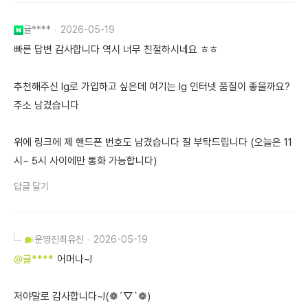
귤****
2026-05-19
빠른 답변 감사합니다 역시 너무 친절하시네요 ㅎㅎ
추천해주신 lg로 가입하고 싶은데 여기는 lg 인터넷 품질이 좋을까요?
주소 남겼습니다
위에 링크에 제 핸드폰 번호도 남겼습니다 잘 부탁드립니다 (오늘은 11
시~ 5시 사이에만 통화 가능합니다)
답글 달기
운영진
최유진
2026-05-19
@귤****
어머나~!
저야말로 감사합니다~!(❁´▽`❁)