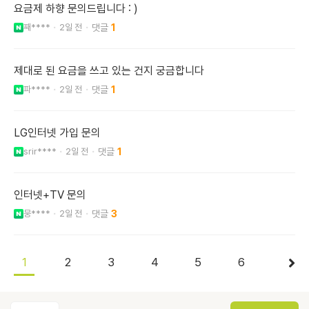
요금제 하향 문의드립니다 : )
째****
2일 전
1
제대로 된 요금을 쓰고 있는 건지 궁금합니다
파****
2일 전
1
LG인터넷 가입 문의
srir****
2일 전
1
인터넷+TV 문의
뭉****
2일 전
3
1
2
3
4
5
6