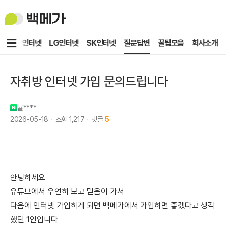
백
메
가
메
KT인터넷
LG인터넷
SK인터넷
질문답변
꿀팁모음
회사소개
뉴
자취방 인터넷 가입 문의드립니다
귤****
2026-05-18
조회
1,217
댓글
5
안녕하세요
유튜브에서 우연히 보고 믿음이 가서
다음에 인터넷 가입하게 되면 백메가에서 가입하면 좋겠다고 생각
했던 1인입니다