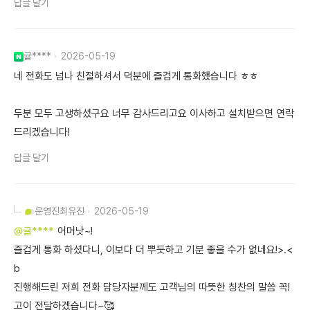
답글 달기
귤****
2026-05-19
네 전화도 넘나 친절하셔서 덕분에 즐겁게 통화했습니다 ㅎㅎ
두분 모두 고생하셨구요 너무 감사드리고요 이사하고 설치받으면 연락
드리겠습니다!
답글 달기
운영진
최유진
2026-05-19
@귤****
어머낫~!
즐겁게 통화 하셨다니, 이보다 더 뿌듯하고 기분 좋을 수가 없네요!>.<
b
진행해드린 저희 전화 담당자분께도 고객님의 따뜻한 칭찬의 말씀 꼭!
고이 전달하겠습니다~🥰