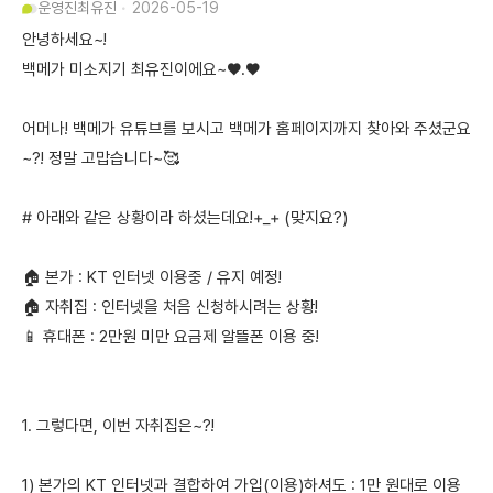
운영진
최유진
2026-05-19
안녕하세요~!
백메가 미소지기 최유진이에요~♥.♥
어머나! 백메가 유튜브를 보시고 백메가 홈페이지까지 찾아와 주셨군요
~?! 정말 고맙습니다~🥰
# 아래와 같은 상황이라 하셨는데요!+_+ (맞지요?)
🏠 본가 : KT 인터넷 이용중 / 유지 예정!
🏠 자취집 : 인터넷을 처음 신청하시려는 상황!
📱 휴대폰 : 2만원 미만 요금제 알뜰폰 이용 중!
1. 그렇다면, 이번 자취집은~?!
1) 본가의 KT 인터넷과 결합하여 가입(이용)하셔도 : 1만 원대로 이용