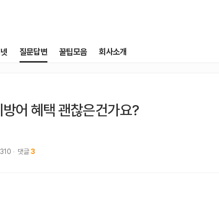
터넷
질문답변
꿀팁모음
회사소개
지방어 혜택 괜찮은건가요?
,310
댓글
3