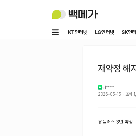
백
메
가
메
KT인터넷
LG인터넷
SK인
뉴
재약정 해
러****
2026-05-15
조회
1
유플러스 3년 약정