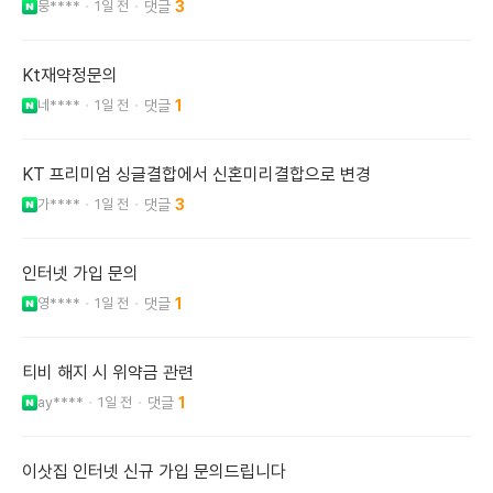
뭉****
1일 전
3
Kt재약정문의
네****
1일 전
1
KT 프리미엄 싱글결합에서 신혼미리결합으로 변경
가****
1일 전
3
인터넷 가입 문의
영****
1일 전
1
티비 해지 시 위약금 관련
ay****
1일 전
1
이삿집 인터넷 신규 가입 문의드립니다