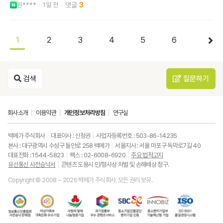
원****
1일 전
3
1
2
3
4
5
6
검색
질문하기
회사소개
이용약관
개인정보처리방침
연구실
백메가 주식회사
대표이사 : 신정권
사업자등록번호 : 503-86-14235
본사 : 대구광역시 수성구 들안로 258 백메가
서울지사 : 서울 마포구 독막로7길 40
대표전화 : 1544-5823
팩스 : 02-6008-6920
주요 법적고지
유선통신 사전승낙서
콘텐츠 도용시 민/형사상 처벌 및 손해배상 청구.
Copyright © 2008 ~ 2026 백메가 주식회사. 모든 권리 보유.
한
성
사
과
중
중
ISO9001
국
평
랑
기
소
소
품
정
등
의
정
기
벤
질
보
가
열
통
업
처
경