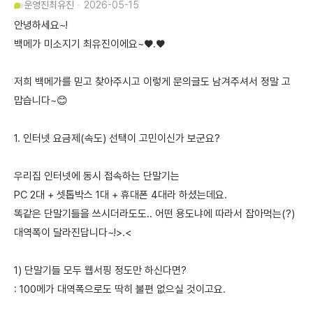
운영진
최유진
2026-05-15
안녕하세요~!
백메가 미소지기 최유진이에요~♥.♥
저희 백메가를 믿고 찾아주시고 이렇게 문의글도 남겨주셔서 정말 고
맙습니다~😊
1. 인터넷 요금제(속도) 선택이 고민이신가 보군요?
우리집 인터넷에 동시 접속하는 단말기는
PC 2대 + 셋톱박스 1대 + 휴대폰 4대라 하셨는데요.
똑같은 단말기들을 쓰시더라도도.. 어떤 용도냐에 따라서 잡아먹는(?)
대역폭이 달라진답니다~!>.<
1) 단말기들 모두 웹서핑 정도만 하신다면?
: 100메가 대역폭으로도 딱히 불편 없으실 것이고요.