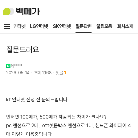
백
메
가
메
KT인터넷
LG인터넷
SK인터넷
질문답변
꿀팁모음
회사소개
뉴
질문드려요
레****
2026-05-14
조회
1,168
댓글
1
kt 인터넷 신청 전 문의드립니다
인터넷 100메가, 500메가 체감되는 차이가 크나요?
pc 렌선으로 2대, ott셋톱박스 렌선으로 1대, 핸드폰 와이파이 4
대 이렇게 이용중입니다