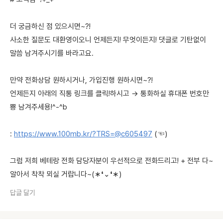
더 궁금하신 점 있으시면~?!
사소한 질문도 대환영이오니 언제든지! 무엇이든지! 댓글로 기탄없이
말씀 남겨주시기를 바라고요.
만약 전화상담 원하시거나, 가입진행 원하시면~?!
언제든지 아래의 직통 링크를 클릭!하시고 → 통화하실 휴대폰 번호만
뿅 남겨주세용!^-^b
:
https://www.100mb.kr/?TRS=@c605497
(☜)
그럼 저희 베테랑 전화 담당자분이 우선적으로 전화드리고! + 전부 다~
알아서 착착 뫼실 거랍니다~(∗❛⌄❛∗)
답글 달기