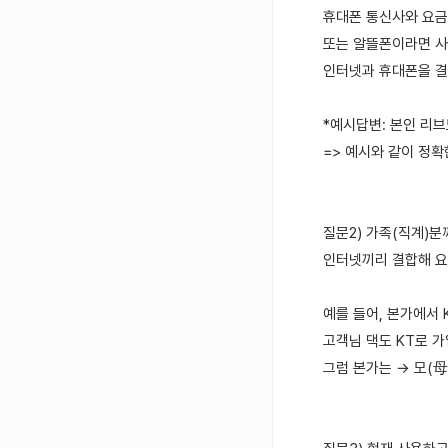
휴대폰 통신사와 요금
또는 알뜰폰이라면 사
인터넷과 휴대폰을 결
*예시답변: 본인 리브모
=> 예시와 같이 정확
질문2) 가족(직계)
인터넷끼리 결합해 요
예를 들어, 본가에서
고객님 댁도 KT로 
그럼 본가는 → 모(母