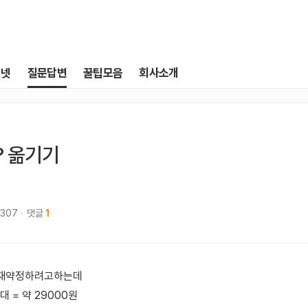
터넷
질문답변
꿀팁모음
회사소개
? 옮기기
,307
댓글
1
 재약정하려고하는데
1대 = 약 29000원