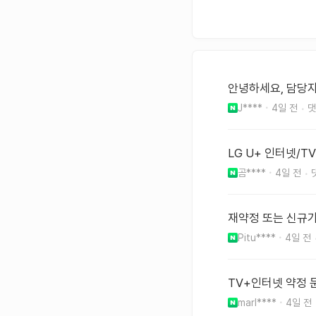
안녕하세요, 담당자님
J****
4일 전
LG U+ 인터넷/T
곰****
4일 전
재약정 또는 신규
Pitu****
4일 전
TV+인터넷 약정 
marl****
4일 전