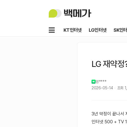
백
메
가
메
KT인터넷
LG인터넷
SK인
뉴
LG 재약정
망****
2026-05-14
조회
1
3년 약정이 끝나서
인터넷 500 + TV 