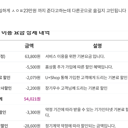
동일하게 ㅅㅇㅍ23만원 까지 준다고하는데 다른곳으로 옮길지 고민됩니다