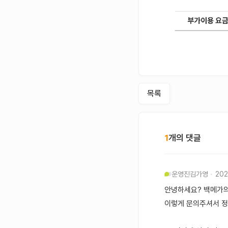
목록
1
개의 댓글
운영진
김가영
202
안녕하세요? 백메가의
이렇게 문의주셔서 정